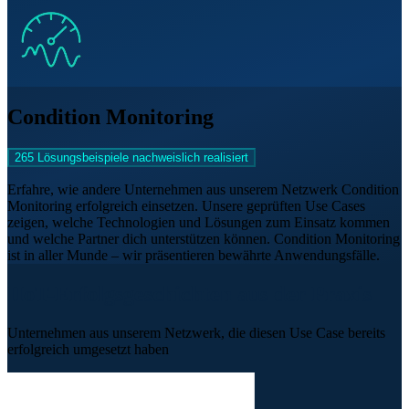
Condition Monitoring
265 Lösungsbeispiele nachweislich realisiert
Erfahre, wie andere Unternehmen aus unserem Netzwerk Condition
Monitoring erfolgreich einsetzen. Unsere geprüften Use Cases
zeigen, welche Technologien und Lösungen zum Einsatz kommen
und welche Partner dich unterstützen können. Condition Monitoring
ist in aller Munde – wir präsentieren bewährte Anwendungsfälle.
IIoT-Erfolgsgeschichten aus der Praxis
Unternehmen aus unserem Netzwerk, die diesen Use Case bereits
erfolgreich umgesetzt haben