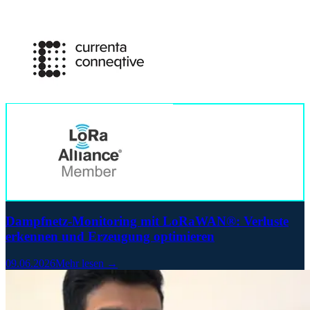
Dampfnetz-Monitoring mit LoRaWAN®: Verluste
erkennen und Erzeugung optimieren
09.06.2026
Mehr lesen →