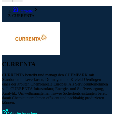
Startseite
CURRENTA
CURRENTA
CURRENTA betreibt und managt den CHEMPARK mit
Standorten in Leverkusen, Dormagen und Krefeld-Uerdingen –
eines der größten Chemieareale Europas. Als Serviceunternehmen
stellt CURRENTA Infrastruktur, Energie- und Stoffversorgung,
Analytik, Umweltmanagement sowie Sicherheitsleistungen bereit,
damit Chemieunternehmen effizient und nachhaltig produzieren
können.
Website besuchen