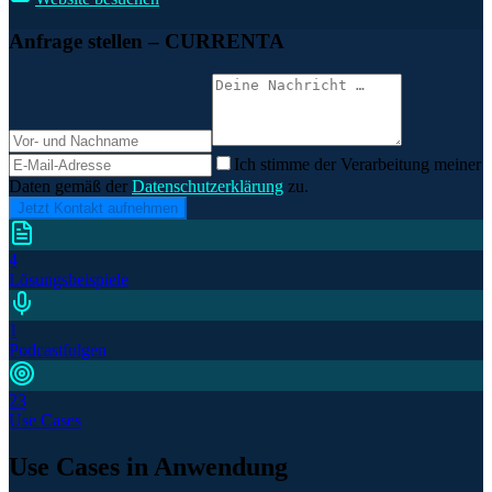
Anfrage stellen
– CURRENTA
Ich stimme der Verarbeitung meiner
Daten gemäß der
Datenschutzerklärung
zu.
Jetzt Kontakt aufnehmen
4
Lösungsbeispiele
1
Podcastfolgen
23
Use Cases
Use Cases in Anwendung