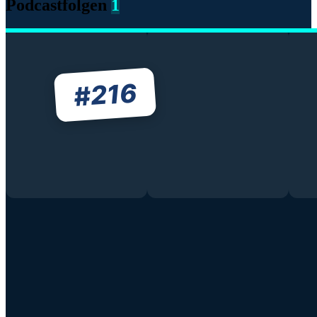
Podcastfolgen
1
216
#