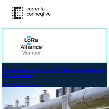
Vibrationsanalyse mit LoRaWAN senkt Ausfälle bei
Wasserpumpen
10.07.2026
Mehr lesen →