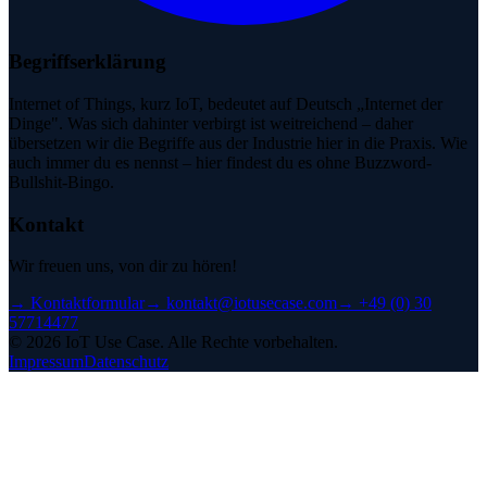
Begriffserklärung
Internet of Things, kurz IoT, bedeutet auf Deutsch „Internet der
Dinge". Was sich dahinter verbirgt ist weitreichend – daher
übersetzen wir die Begriffe aus der Industrie hier in die Praxis. Wie
auch immer du es nennst – hier findest du es ohne Buzzword-
Bullshit-Bingo.
Kontakt
Wir freuen uns, von dir zu hören!
→
Kontaktformular
→
kontakt@iotusecase.com
→
+49 (0) 30
57714477
©
2026
IoT Use Case.
Alle Rechte vorbehalten.
Impressum
Datenschutz