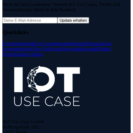
Bleib auf dem Laufenden: Neueste IoT Use Cases, Trends und
Veranstaltungen direkt in dein Postfach.
Update erhalten
Quicklinks
Lösungsbeispiele
Use Cases
Bausteine
Partner
Podcasts
Zum
Anwenderkreis
Über Uns
Events
Newsletter
Kontakt
Partner
Portal
Anbieter finden
IIoT Use Case GmbH
Rollbergstraße 28A
12053 Berlin