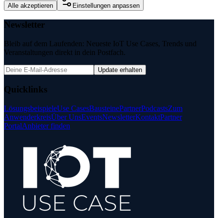
Alle akzeptieren
Einstellungen anpassen
Newsletter
Bleib auf dem Laufenden: Neueste IoT Use Cases, Trends und
Veranstaltungen direkt in dein Postfach.
Update erhalten
Quicklinks
Lösungsbeispiele
Use Cases
Bausteine
Partner
Podcasts
Zum
Anwenderkreis
Über Uns
Events
Newsletter
Kontakt
Partner
Portal
Anbieter finden