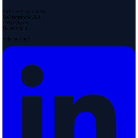
IIoT Use Case GmbH
Rollbergstraße 28A
12053 Berlin
Deutschland
Folge uns auf: