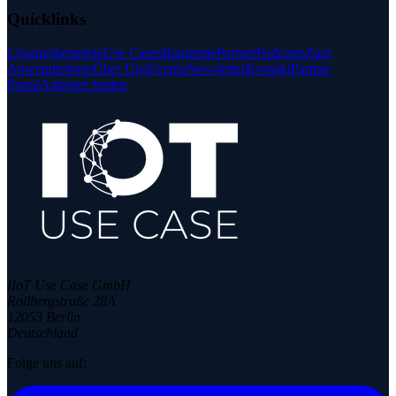
Quicklinks
Lösungsbeispiele
Use Cases
Bausteine
Partner
Podcasts
Zum
Anwenderkreis
Über Uns
Events
Newsletter
Kontakt
Partner
Portal
Anbieter finden
IIoT Use Case GmbH
Rollbergstraße 28A
12053 Berlin
Deutschland
Folge uns auf: