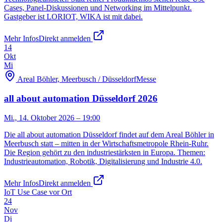
Cases, Panel-Diskussionen und Networking im Mittelpunkt.
Gastgeber ist LORIOT, WIKA ist mit dabei.
Mehr Infos
Direkt anmelden
14
Okt
Mi
Areal Böhler, Meerbusch / Düsseldorf
Messe
all about automation Düsseldorf 2026
Mi., 14. Oktober 2026
– 19:00
Die all about automation Düsseldorf findet auf dem Areal Böhler in
Meerbusch statt – mitten in der Wirtschaftsmetropole Rhein-Ruhr.
Die Region gehört zu den industriestärksten in Europa. Themen:
Industrieautomation, Robotik, Digitalisierung und Industrie 4.0.
Mehr Infos
Direkt anmelden
IoT Use Case vor Ort
24
Nov
Di