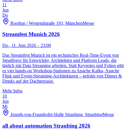
11
Jun
Do
Rooftop / Westendstraße 193, München
Messe
Streamfest Munich 2026
Do., 11. Juni 2026
– 23:00
Das Streamfest Munich ist ein technisches Real-Time-Event von
Steadforce für Entwickler, Architekten und Platform Leads, die
täglich mit Data Streaming arbeiten. Statt Keynotes und Folien gibt
es vier hands-on Workshop-Stationen zu Apache Kafka, Apache
Flink und Event-Streaming-Architekturen – gefolgt von Dinner &
Drinks auf der Dachterrasse.
Mehr Infos
10
Jun
Mi
Joseph-von-Fraunhofer-Halle Straubing, Straubing
Messe
all about automation Straubing 2026