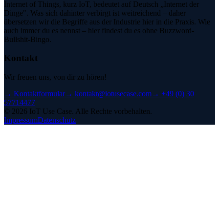
Internet of Things, kurz IoT, bedeutet auf Deutsch „Internet der
Dinge". Was sich dahinter verbirgt ist weitreichend – daher
übersetzen wir die Begriffe aus der Industrie hier in die Praxis. Wie
auch immer du es nennst – hier findest du es ohne Buzzword-
Bullshit-Bingo.
Kontakt
Wir freuen uns, von dir zu hören!
→
Kontaktformular
→
kontakt@iotusecase.com
→
+49 (0) 30
57714477
©
2026
IoT Use Case.
Alle Rechte vorbehalten.
Impressum
Datenschutz