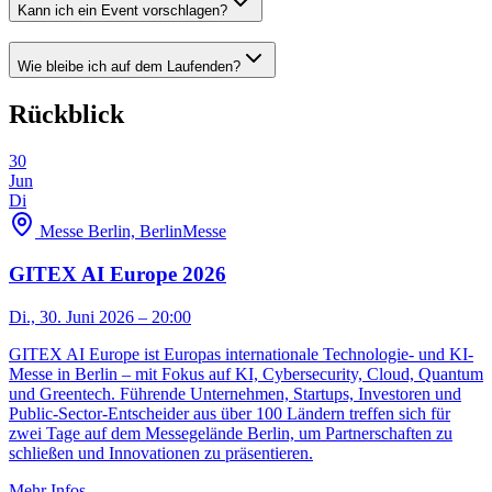
Kann ich ein Event vorschlagen?
Wie bleibe ich auf dem Laufenden?
Rückblick
30
Jun
Di
Messe Berlin, Berlin
Messe
GITEX AI Europe 2026
Di., 30. Juni 2026
– 20:00
GITEX AI Europe ist Europas internationale Technologie- und KI-
Messe in Berlin – mit Fokus auf KI, Cybersecurity, Cloud, Quantum
und Greentech. Führende Unternehmen, Startups, Investoren und
Public-Sector-Entscheider aus über 100 Ländern treffen sich für
zwei Tage auf dem Messegelände Berlin, um Partnerschaften zu
schließen und Innovationen zu präsentieren.
Mehr Infos