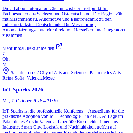
Die all about automation Chemnitz ist der Treffpunkt für
Fachbesucher aus Sachsen und Ostdeutschland. Die Region zählt
mit Maschinenbau, Automotive und Elektrotechnik zu den
industriestärksten Deutschlands. Die Messe bringt
Automatisierungsanwender direkt mit Herstellern und Integratoren
zusammen.
Mehr Infos
Direkt anmelden
7
Okt
Mi
Sala de Toros / City of Arts and Sciences, Palau de les Arts
Reina Sofía, Valencia
Messe
IoT Sparks 2026
Mi., 7. Oktober 2026
– 21:30
IoT Sparks ist die professionelle Konferenz + Ausstellung für die
praktische Adoption von IoT-Technologie – in der 3. Auflage im
Palau de les Arts in Valencia. Über 500 Entscheider:innen aus
Industrie, Smart City, Logistik und Nachhaltigkeit treffen auf
Technologieanbieter. Statt reiner Produktdemos stehen reale Use