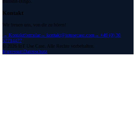
Bullshit-Bingo.
Kontakt
Wir freuen uns, von dir zu hören!
→
Kontaktformular
→
kontakt@iotusecase.com
→
+49 (0) 30
57714477
©
2026
IoT Use Case.
Alle Rechte vorbehalten.
Impressum
Datenschutz