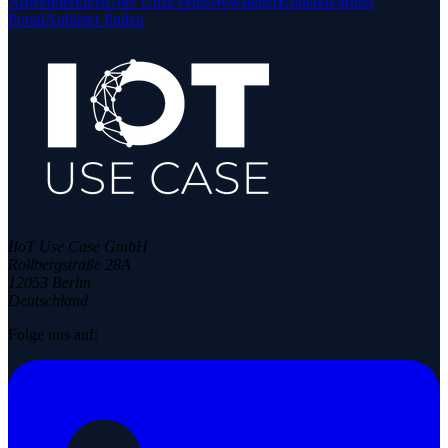
Anwenderkreis
Über Uns
Events
Newsletter
Kontakt
Partner
Portal
Anbieter finden
IIoT Use Case GmbH
Rollbergstraße 28A
12053 Berlin
Deutschland
Folge uns auf: