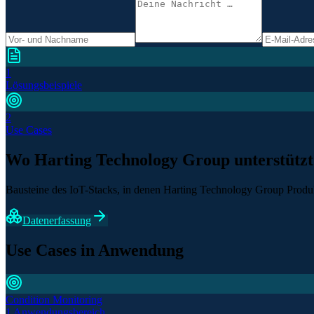
1
Lösungsbeispiele
2
Use Cases
Wo Harting Technology Group unterstützt
Bausteine des IoT-Stacks, in denen Harting Technology Group Produkt
Datenerfassung
Use Cases in Anwendung
Condition Monitoring
1 Anwendungsbereich