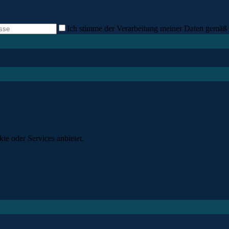
Ich stimme der Verarbeitung meiner Daten gemäß 
e oder Services anbietet.