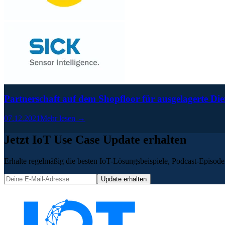
Partnerschaft auf dem Shopfloor für ausgelagerte Die
07.12.2021
Mehr lesen →
Jetzt IoT Use Case Update erhalten
Erhalte regelmäßig die besten IoT-Lösungsbeispiele, Podcast-Episoden
Update erhalten