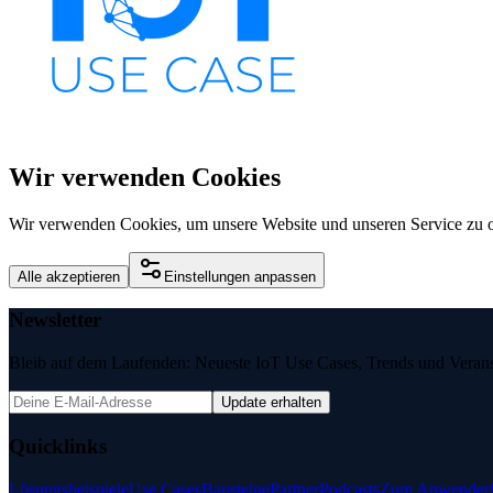
Wir verwenden Cookies
Wir verwenden Cookies, um unsere Website und unseren Service zu o
Alle akzeptieren
Einstellungen anpassen
Newsletter
Bleib auf dem Laufenden: Neueste IoT Use Cases, Trends und Veransta
Update erhalten
Quicklinks
Lösungsbeispiele
Use Cases
Bausteine
Partner
Podcasts
Zum Anwenderk