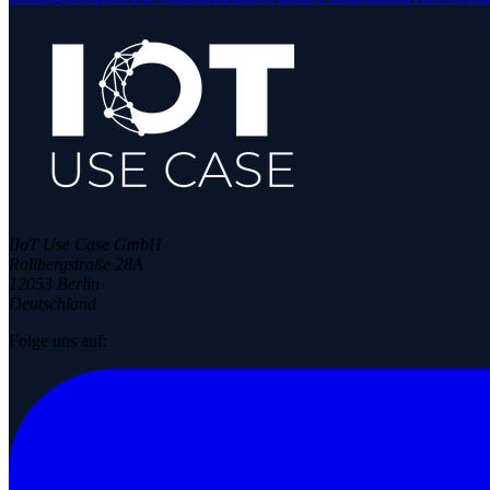
IIoT Use Case GmbH
Rollbergstraße 28A
12053 Berlin
Deutschland
Folge uns auf: