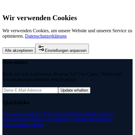
Wir verwenden Cookies
Wir verwenden Cookies, um unsere Website und unseren Service zu
optimieren.
Datenschutzerklärung
Alle akzeptieren
Einstellungen anpassen
Newsletter
Bleib auf dem Laufenden: Neueste IoT Use Cases, Trends und
Veranstaltungen direkt in dein Postfach.
Update erhalten
Quicklinks
Lösungsbeispiele
Use Cases
Bausteine
Partner
Podcasts
Zum
Anwenderkreis
Über Uns
Events
Newsletter
Kontakt
Partner
Portal
Anbieter finden