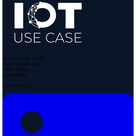
IIoT Use Case GmbH
Rollbergstraße 28A
12053 Berlin
Deutschland
Folge uns auf: