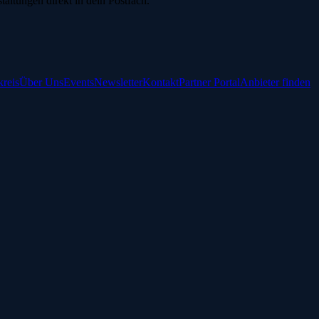
ltungen direkt in dein Postfach.
reis
Über Uns
Events
Newsletter
Kontakt
Partner Portal
Anbieter finden