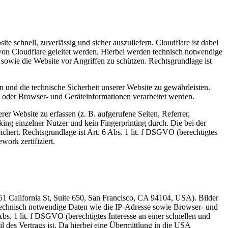
schnell, zuverlässig und sicher auszuliefern. Cloudflare ist dabei
von Cloudflare geleitet werden. Hierbei werden technisch notwendige
sowie die Website vor Angriffen zu schützen. Rechtsgrundlage ist
 und die technische Sicherheit unserer Website zu gewährleisten.
e oder Browser- und Geräteinformationen verarbeitet werden.
r Website zu erfassen (z. B. aufgerufene Seiten, Referrer,
ing einzelner Nutzer und kein Fingerprinting durch. Die bei der
ert. Rechtsgrundlage ist Art. 6 Abs. 1 lit. f DSGVO (berechtigtes
ork zertifiziert.
51 California St, Suite 650, San Francisco, CA 94104, USA). Bilder
n technisch notwendige Daten wie die IP-Adresse sowie Browser- und
Abs. 1 lit. f DSGVO (berechtigtes Interesse an einer schnellen und
l des Vertrags ist. Da hierbei eine Übermittlung in die USA