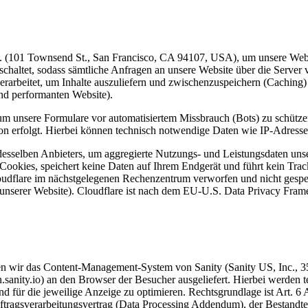
(101 Townsend St., San Francisco, CA 94107, USA), um unsere Website 
haltet, sodass sämtliche Anfragen an unsere Website über die Server 
arbeitet, um Inhalte auszuliefern und zwischenzuspeichern (Caching) 
und performanten Website).
 um unsere Formulare vor automatisiertem Missbrauch (Bots) zu schützen
erson erfolgt. Hierbei können technisch notwendige Daten wie IP-Adress
sselben Anbieters, um aggregierte Nutzungs- und Leistungsdaten unsere
ookies, speichert keine Daten auf Ihrem Endgerät und führt kein Track
udflare im nächstgelegenen Rechenzentrum verworfen und nicht gespeich
 unserer Website). Cloudflare ist nach dem EU-U.S. Data Privacy Framew
zen wir das Content-Management-System von Sanity (Sanity US, Inc., 3
dn.sanity.io) an den Browser der Besucher ausgeliefert. Hierbei werde
nd für die jeweilige Anzeige zu optimieren. Rechtsgrundlage ist Art. 6 
uftragsverarbeitungsvertrag (Data Processing Addendum), der Bestandtei