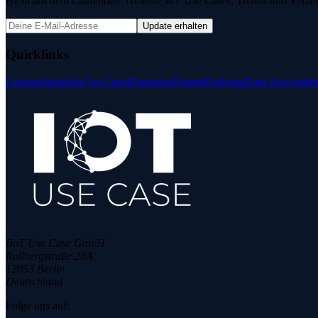
Bleib auf dem Laufenden: Neueste IoT Use Cases, Trends und Veransta
Update erhalten
Quicklinks
Lösungsbeispiele
Use Cases
Bausteine
Partner
Podcasts
Zum Anwenderk
IIoT Use Case GmbH
Rollbergstraße 28A
12053 Berlin
Deutschland
Folge uns auf: