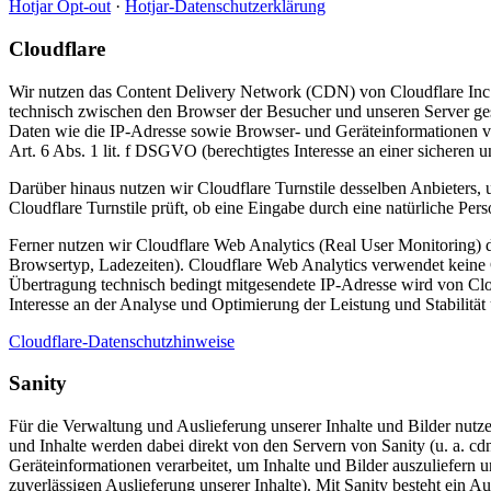
Hotjar Opt-out
·
Hotjar-Datenschutzerklärung
Cloudflare
Wir nutzen das Content Delivery Network (CDN) von Cloudflare Inc. 
technisch zwischen den Browser der Besucher und unseren Server gesc
Daten wie die IP-Adresse sowie Browser- und Geräteinformationen ver
Art. 6 Abs. 1 lit. f DSGVO (berechtigtes Interesse an einer sicheren 
Darüber hinaus nutzen wir Cloudflare Turnstile desselben Anbieters,
Cloudflare Turnstile prüft, ob eine Eingabe durch eine natürliche P
Ferner nutzen wir Cloudflare Web Analytics (Real User Monitoring) de
Browsertyp, Ladezeiten). Cloudflare Web Analytics verwendet keine C
Übertragung technisch bedingt mitgesendete IP-Adresse wird von Clo
Interesse an der Analyse und Optimierung der Leistung und Stabilität
Cloudflare-Datenschutzhinweise
Sanity
Für die Verwaltung und Auslieferung unserer Inhalte und Bilder nut
und Inhalte werden dabei direkt von den Servern von Sanity (u. a. c
Geräteinformationen verarbeitet, um Inhalte und Bilder auszuliefern u
zuverlässigen Auslieferung unserer Inhalte). Mit Sanity besteht ein A