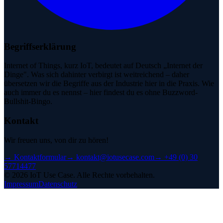
Begriffserklärung
Internet of Things, kurz IoT, bedeutet auf Deutsch „Internet der
Dinge". Was sich dahinter verbirgt ist weitreichend – daher
übersetzen wir die Begriffe aus der Industrie hier in die Praxis. Wie
auch immer du es nennst – hier findest du es ohne Buzzword-
Bullshit-Bingo.
Kontakt
Wir freuen uns, von dir zu hören!
→
Kontaktformular
→
kontakt@iotusecase.com
→
+49 (0) 30
57714477
©
2026
IoT Use Case.
Alle Rechte vorbehalten.
Impressum
Datenschutz