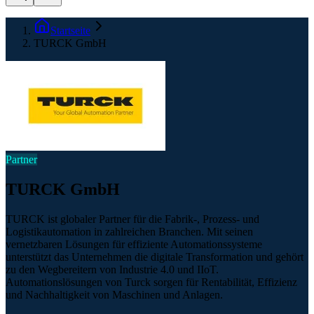
Startseite
TURCK GmbH
Partner
TURCK GmbH
TURCK ist globaler Partner für die Fabrik-, Prozess- und
Logistikautomation in zahlreichen Branchen. Mit seinen
vernetzbaren Lösungen für effiziente Automationssysteme
unterstützt das Unternehmen die digitale Transformation und gehört
zu den Wegbereitern von Industrie 4.0 und IIoT.
Automationslösungen von Turck sorgen für Rentabilität, Effizienz
und Nachhaltigkeit von Maschinen und Anlagen.