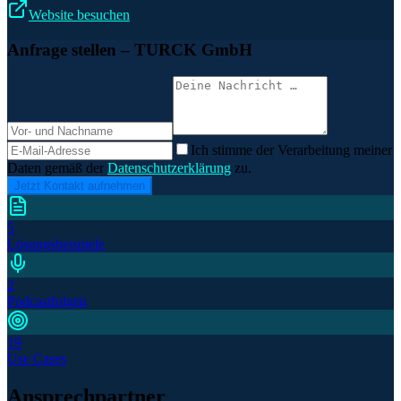
Website besuchen
Anfrage stellen
– TURCK GmbH
Ich stimme der Verarbeitung meiner
Daten gemäß der
Datenschutzerklärung
zu.
Jetzt Kontakt aufnehmen
5
Lösungsbeispiele
2
Podcastfolgen
19
Use Cases
Ansprechpartner