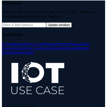
Newsletter
Bleib auf dem Laufenden: Neueste IoT Use Cases, Trends und
Veranstaltungen direkt in dein Postfach.
Update erhalten
Quicklinks
Lösungsbeispiele
Use Cases
Bausteine
Partner
Podcasts
Zum
Anwenderkreis
Über Uns
Events
Newsletter
Kontakt
Partner
Portal
Anbieter finden
IIoT Use Case GmbH