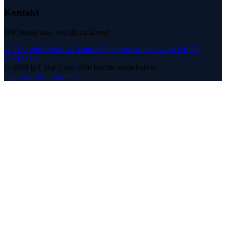
Kontakt
Wir freuen uns, von dir zu hören!
→
Kontaktformular
→
kontakt@iotusecase.com
→
+49 (0) 30
57714477
©
2026
IoT Use Case.
Alle Rechte vorbehalten.
Impressum
Datenschutz