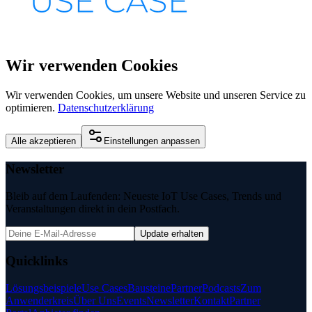
Wir verwenden Cookies
Wir verwenden Cookies, um unsere Website und unseren Service zu
optimieren.
Datenschutzerklärung
Alle akzeptieren
Einstellungen anpassen
Newsletter
Bleib auf dem Laufenden: Neueste IoT Use Cases, Trends und
Veranstaltungen direkt in dein Postfach.
Update erhalten
Quicklinks
Lösungsbeispiele
Use Cases
Bausteine
Partner
Podcasts
Zum
Anwenderkreis
Über Uns
Events
Newsletter
Kontakt
Partner