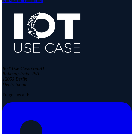
Portal
Anbieter finden
IIoT Use Case GmbH
Rollbergstraße 28A
12053 Berlin
Deutschland
Folge uns auf: