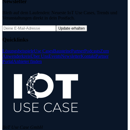
Newsletter
Bleib auf dem Laufenden: Neueste IoT Use Cases, Trends und
Veranstaltungen direkt in dein Postfach.
Update erhalten
Quicklinks
Lösungsbeispiele
Use Cases
Bausteine
Partner
Podcasts
Zum
Anwenderkreis
Über Uns
Events
Newsletter
Kontakt
Partner
Portal
Anbieter finden
IIoT Use Case GmbH