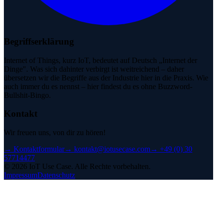
Begriffserklärung
Internet of Things, kurz IoT, bedeutet auf Deutsch „Internet der
Dinge". Was sich dahinter verbirgt ist weitreichend – daher
übersetzen wir die Begriffe aus der Industrie hier in die Praxis. Wie
auch immer du es nennst – hier findest du es ohne Buzzword-
Bullshit-Bingo.
Kontakt
Wir freuen uns, von dir zu hören!
→
Kontaktformular
→
kontakt@iotusecase.com
→
+49 (0) 30
57714477
©
2026
IoT Use Case.
Alle Rechte vorbehalten.
Impressum
Datenschutz