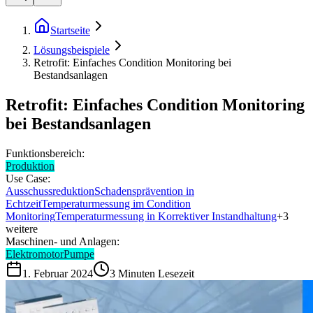
Startseite
Lösungsbeispiele
Retrofit: Einfaches Condition Monitoring bei
Bestandsanlagen
Retrofit: Einfaches Condition Monitoring
bei Bestandsanlagen
Funktionsbereich:
Produktion
Use Case:
Ausschussreduktion
Schadensprävention in
Echtzeit
Temperaturmessung im Condition
Monitoring
Temperaturmessung in Korrektiver Instandhaltung
+
3
weitere
Maschinen- und Anlagen:
Elektromotor
Pumpe
1. Februar 2024
3
Minuten Lesezeit