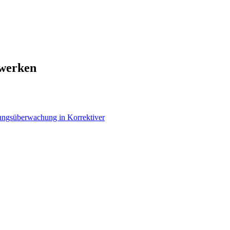
twerken
ungsüberwachung in Korrektiver