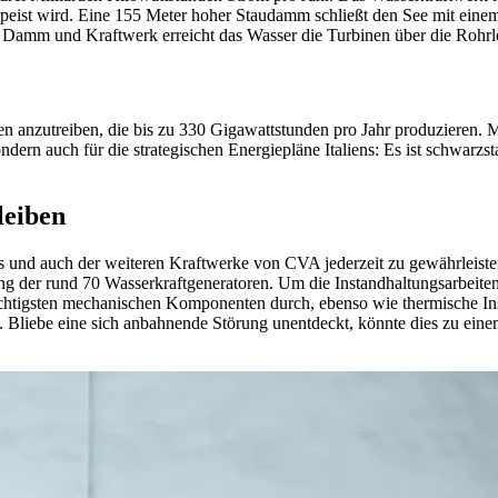
speist wird. Eine 155 Meter hoher Staudamm schließt den See mit ei
Damm und Kraftwerk erreicht das Wasser die Turbinen über die Rohrle
 anzutreiben, die bis zu 330 Gigawattstunden pro Jahr produzieren. Mi
ern auch für die strategischen Energiepläne Italiens: Es ist schwarzst
leiben
es und auch der weiteren Kraftwerke von CVA jederzeit zu gewährleiste
g der rund 70 Wasserkraftgeneratoren. Um die Instandhaltungsarbeiten
chtigsten mechanischen Komponenten durch, ebenso wie thermische Ins
liebe eine sich anbahnende Störung unentdeckt, könnte dies zu einem