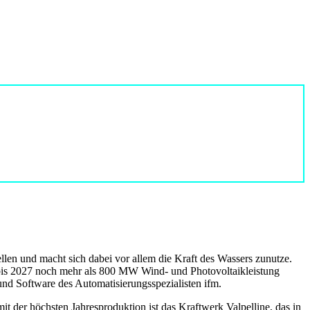
en und macht sich dabei vor allem die Kraft des Wassers zunutze.
bis 2027 noch mehr als 800 MW Wind- und Photovoltaikleistung
nd Software des Automatisierungsspezialisten ifm.
t der höchsten Jahresproduktion ist das Kraftwerk Valpelline, das in