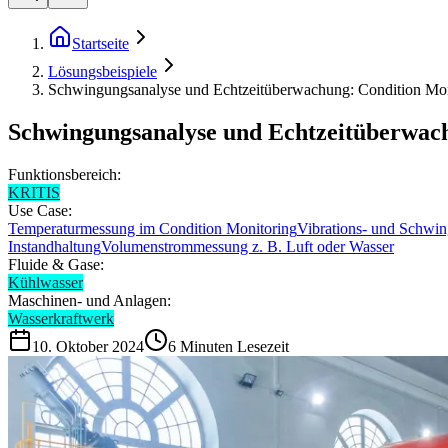
Startseite
Lösungsbeispiele
Schwingungsanalyse und Echtzeitüberwachung: Condition Mon
Schwingungsanalyse und Echtzeitüberwac
Funktionsbereich:
KRITIS
Use Case:
Temperaturmessung im Condition Monitoring
Vibrations- und Schwi
Instandhaltung
Volumenstrommessung z. B. Luft oder Wasser
Fluide & Gase:
Kühlwasser
Maschinen- und Anlagen:
Wasserkraftwerk
10. Oktober 2024
6
Minuten Lesezeit