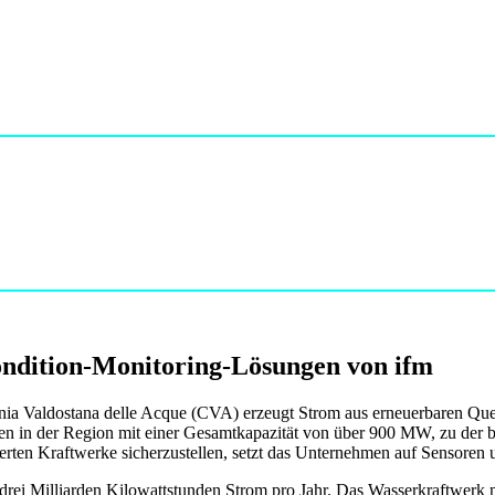
ndition-Monitoring-Lösungen von ifm
ia Valdostana delle Acque (CVA) erzeugt Strom aus erneuerbaren Quell
n in der Region mit einer Gesamtkapazität von über 900 MW, zu der 
ten Kraftwerke sicherzustellen, setzt das Unternehmen auf Sensoren u
rei Milliarden Kilowattstunden Strom pro Jahr. Das Wasserkraftwerk mi