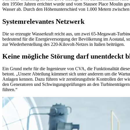
den 1950er Jahren errichtet wurde und vom Stausee Place Moulin ge
Wasser ab. Durch den Höhenunterschied von 1.000 Metern zwischen 
Systemrelevantes Netzwerk
Die so erzeugte Wasserkraft reicht aus, um zwei 65-Megawatt-Turbinen
bedeutend für die Energieversorgung der Bevölkerung im Aostatal, sond
zur Wiederherstellung des 220-Kilovolt-Netzes in Italien beitrügen.
Keine mögliche Störung darf unentdeckt b
Ein Grund mehr für die Ingenieure von CVA, die Funktionalität dies
betont. „Unsere Abteilung kümmert sich unter anderem um die Wartun
Anlagen kennen. Dazu führen wir zerstörungsfreie Kontrollen der wi
den Generatoren und Schwingungsprüfungen an den Turbinenträgern. B
führen.“