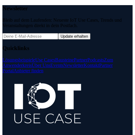
Newsletter
Bleib auf dem Laufenden: Neueste IoT Use Cases, Trends und
Veranstaltungen direkt in dein Postfach.
Update erhalten
Quicklinks
Lösungsbeispiele
Use Cases
Bausteine
Partner
Podcasts
Zum
Anwenderkreis
Über Uns
Events
Newsletter
Kontakt
Partner
Portal
Anbieter finden