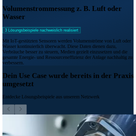
Volumenstrommessung z. B. Luft oder
Wasser
3 Lösungsbeispiele nachweislich realisiert
Mit IoT-gestützten Sensoren werden Volumenströme von Luft oder
Wasser kontinuierlich überwacht. Diese Daten dienen dazu,
Verbräuche besser zu steuern, Medien gezielt einzusetzen und die
gesamte Energie- und Ressourceneffizienz der Anlage nachhaltig zu
verbessern.
Dein Use Case wurde bereits in der Praxis
umgesetzt
Entdecke Lösungsbeispiele aus unserem Netzwerk