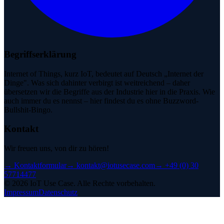
Begriffserklärung
Internet of Things, kurz IoT, bedeutet auf Deutsch „Internet der
Dinge". Was sich dahinter verbirgt ist weitreichend – daher
übersetzen wir die Begriffe aus der Industrie hier in die Praxis. Wie
auch immer du es nennst – hier findest du es ohne Buzzword-
Bullshit-Bingo.
Kontakt
Wir freuen uns, von dir zu hören!
→
Kontaktformular
→
kontakt@iotusecase.com
→
+49 (0) 30
57714477
©
2026
IoT Use Case.
Alle Rechte vorbehalten.
Impressum
Datenschutz