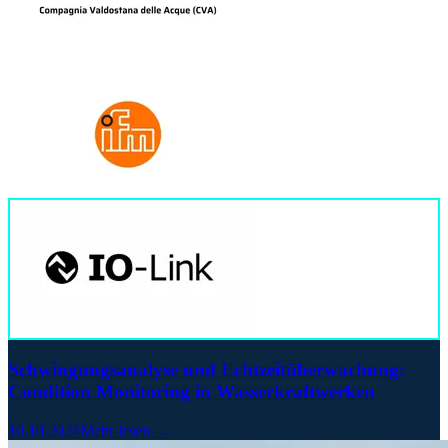
Schwingungsanalyse und Echtzeitüberwachung:
Condition Monitoring in Wasserkraftwerken
10.10.2024
Mehr lesen →