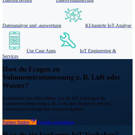
Datensicherheit
Datenvisualisierung
Datenanalyse und -auswertung
KI-basierte IoT-Analyse
Use Case Apps
IoT Engineering &
Services
Hast du Fragen zu
Volumenstrommessung z. B. Luft oder
Wasser?
Kontaktiere uns und erfahre, wie du IoT-Lösungen für
Volumenstrommessung z. B. Luft oder Wasser in deinem
Unternehmen erfolgreich umsetzen kannst.
Partner finden
Kontakt aufnehmen
Hast du ein konkretes IoT-Vorhaben?