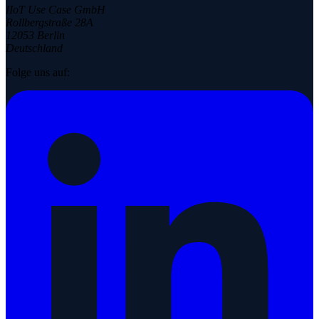
IIoT Use Case GmbH
Rollbergstraße 28A
12053 Berlin
Deutschland
Folge uns auf: