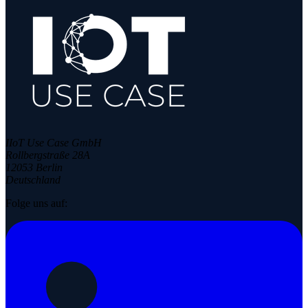
IIoT Use Case GmbH
Rollbergstraße 28A
12053 Berlin
Deutschland
Folge uns auf: