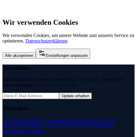
Wir verwenden Cookies
Wir verwenden Cookies, um unsere Website und unseren Service zu
optimieren.
Datenschutzerklärung
Alle akzeptieren
Einstellungen anpassen
Newsletter
Bleib auf dem Laufenden: Neueste IoT Use Cases, Trends und
Veranstaltungen direkt in dein Postfach.
Update erhalten
Quicklinks
Lösungsbeispiele
Use Cases
Bausteine
Partner
Podcasts
Zum
Anwenderkreis
Über Uns
Events
Newsletter
Kontakt
Partner
Portal
Anbieter finden