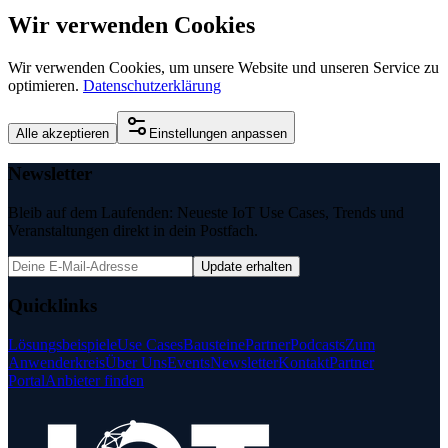
Wir verwenden Cookies
Wir verwenden Cookies, um unsere Website und unseren Service zu
optimieren.
Datenschutzerklärung
Alle akzeptieren
Einstellungen anpassen
Newsletter
Bleib auf dem Laufenden: Neueste IoT Use Cases, Trends und
Veranstaltungen direkt in dein Postfach.
Update erhalten
Quicklinks
Lösungsbeispiele
Use Cases
Bausteine
Partner
Podcasts
Zum
Anwenderkreis
Über Uns
Events
Newsletter
Kontakt
Partner
Portal
Anbieter finden