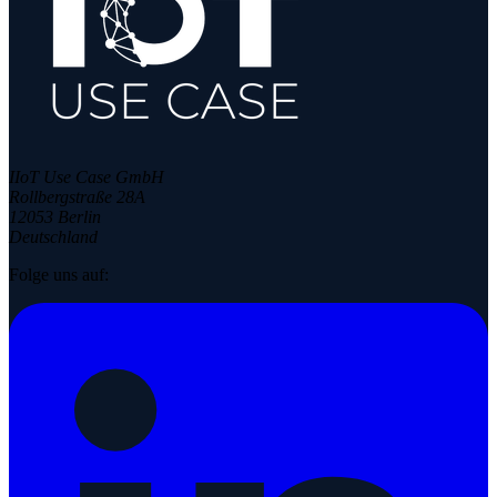
IIoT Use Case GmbH
Rollbergstraße 28A
12053 Berlin
Deutschland
Folge uns auf: