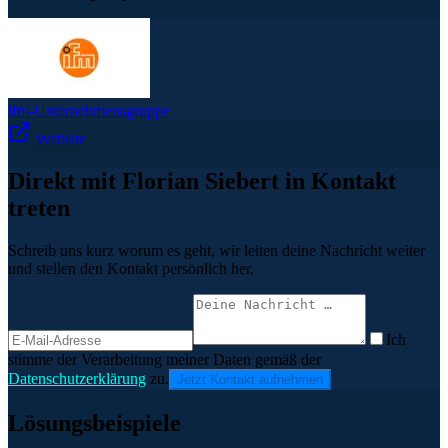
ifm-Unternehmensgruppe
Website
Direkt mit Florian Siebert in Kontakt
treten
Schreib uns kurz worum es geht, wir leiten deine Nachricht weiter
und stellen den Kontakt persönlich her.
Ich
stimme der Verarbeitung meiner Daten gemäß der
Datenschutzerklärung
zu.
Jetzt Kontakt aufnehmen
Lösungsbeispiele