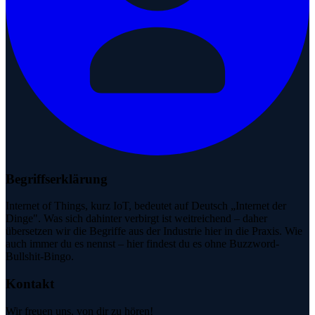
Begriffserklärung
Internet of Things, kurz IoT, bedeutet auf Deutsch „Internet der
Dinge". Was sich dahinter verbirgt ist weitreichend – daher
übersetzen wir die Begriffe aus der Industrie hier in die Praxis. Wie
auch immer du es nennst – hier findest du es ohne Buzzword-
Bullshit-Bingo.
Kontakt
Wir freuen uns, von dir zu hören!