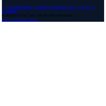
→
Kontaktformular
→
kontakt@iotusecase.com
→
+49 (0) 30
57714477
©
2026
IoT Use Case.
Alle Rechte vorbehalten.
Impressum
Datenschutz