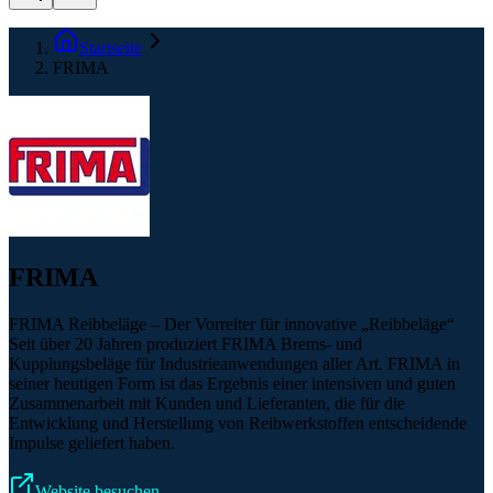
Startseite
FRIMA
FRIMA
FRIMA Reibbeläge – Der Vorreiter für innovative „Reibbeläge“
Seit über 20 Jahren produziert FRIMA Brems- und
Kupplungsbeläge für Industrieanwendungen aller Art. FRIMA in
seiner heutigen Form ist das Ergebnis einer intensiven und guten
Zusammenarbeit mit Kunden und Lieferanten, die für die
Entwicklung und Herstellung von Reibwerkstoffen entscheidende
Impulse geliefert haben.
Website besuchen