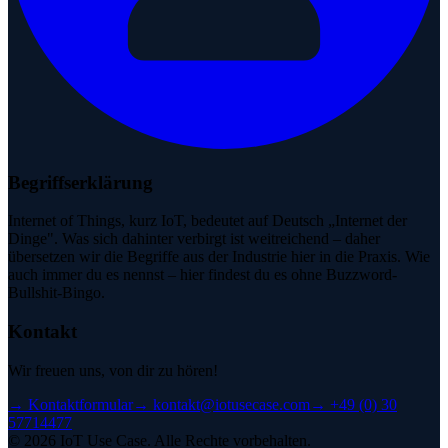
Begriffserklärung
Internet of Things, kurz IoT, bedeutet auf Deutsch „Internet der
Dinge". Was sich dahinter verbirgt ist weitreichend – daher
übersetzen wir die Begriffe aus der Industrie hier in die Praxis. Wie
auch immer du es nennst – hier findest du es ohne Buzzword-
Bullshit-Bingo.
Kontakt
Wir freuen uns, von dir zu hören!
→
Kontaktformular
→
kontakt@iotusecase.com
→
+49 (0) 30
57714477
©
2026
IoT Use Case.
Alle Rechte vorbehalten.