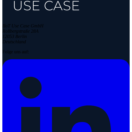
IIoT Use Case GmbH
Rollbergstraße 28A
12053 Berlin
Deutschland
Folge uns auf: