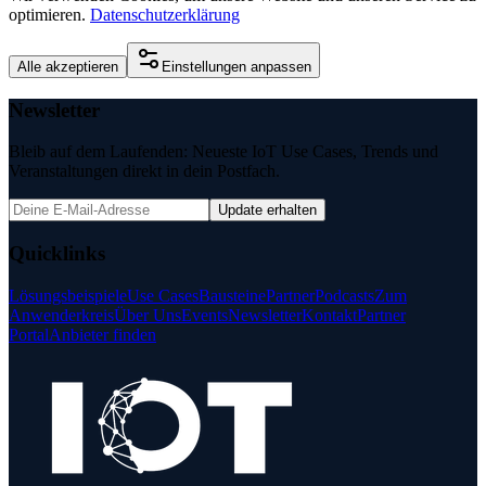
optimieren.
Datenschutzerklärung
Alle akzeptieren
Einstellungen anpassen
Newsletter
Bleib auf dem Laufenden: Neueste IoT Use Cases, Trends und
Veranstaltungen direkt in dein Postfach.
Update erhalten
Quicklinks
Lösungsbeispiele
Use Cases
Bausteine
Partner
Podcasts
Zum
Anwenderkreis
Über Uns
Events
Newsletter
Kontakt
Partner
Portal
Anbieter finden