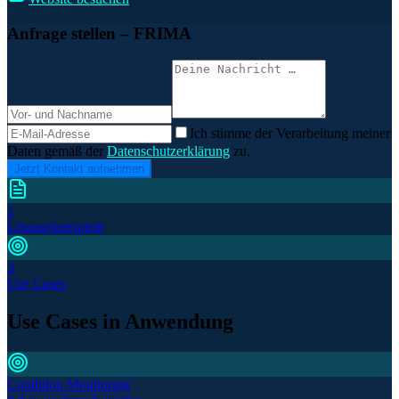
Anfrage stellen
– FRIMA
Ich stimme der Verarbeitung meiner
Daten gemäß der
Datenschutzerklärung
zu.
Jetzt Kontakt aufnehmen
1
Lösungsbeispiele
3
Use Cases
Use Cases in Anwendung
Condition Monitoring