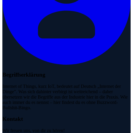
Begriffserklärung
Internet of Things, kurz IoT, bedeutet auf Deutsch „Internet der
Dinge". Was sich dahinter verbirgt ist weitreichend – daher
übersetzen wir die Begriffe aus der Industrie hier in die Praxis. Wie
auch immer du es nennst – hier findest du es ohne Buzzword-
Bullshit-Bingo.
Kontakt
Wir freuen uns, von dir zu hören!