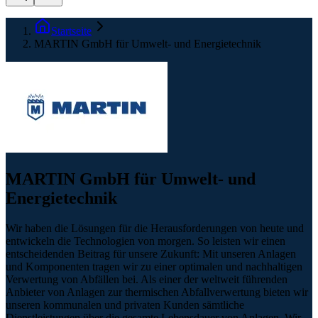
Startseite
MARTIN GmbH für Umwelt- und Energietechnik
MARTIN GmbH für Umwelt- und
Energietechnik
Wir haben die Lösungen für die Herausforderungen von heute und
entwickeln die Technologien von morgen. So leisten wir einen
entscheidenden Beitrag für unsere Zukunft: Mit unseren Anlagen
und Komponenten tragen wir zu einer optimalen und nachhaltigen
Verwertung von Abfällen bei. Als einer der weltweit führenden
Anbieter von Anlagen zur thermischen Abfallverwertung bieten wir
unseren kommunalen und privaten Kunden sämtliche
Dienstleistungen über die gesamte Lebensdauer von Anlagen. Wir