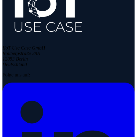
IIoT Use Case GmbH
Rollbergstraße 28A
12053 Berlin
Deutschland
Folge uns auf: