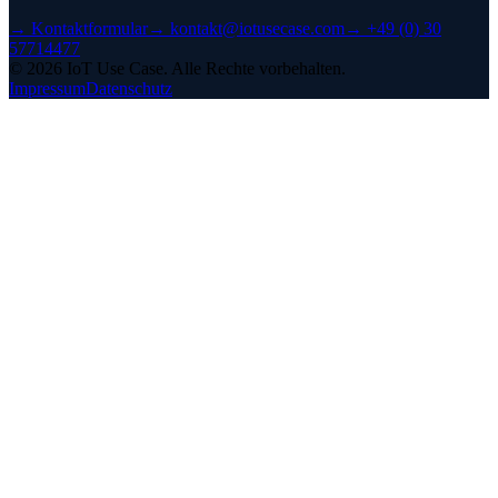
→
Kontaktformular
→
kontakt@iotusecase.com
→
+49 (0) 30
57714477
©
2026
IoT Use Case.
Alle Rechte vorbehalten.
Impressum
Datenschutz