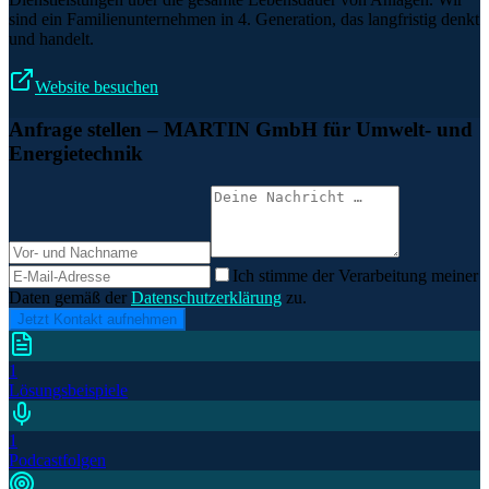
sind ein Familienunternehmen in 4. Generation, das langfristig denkt
und handelt.
Website besuchen
Anfrage stellen
– MARTIN GmbH für Umwelt- und
Energietechnik
Ich stimme der Verarbeitung meiner
Daten gemäß der
Datenschutzerklärung
zu.
Jetzt Kontakt aufnehmen
1
Lösungsbeispiele
1
Podcastfolgen