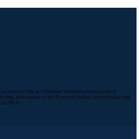
t es seinen Erfolg der Fähigkeit, Marktanforderungen durch
n tätig, insbesondere in den Bereichen Kaffee, aseptisch oder heiß
9.12.2023)