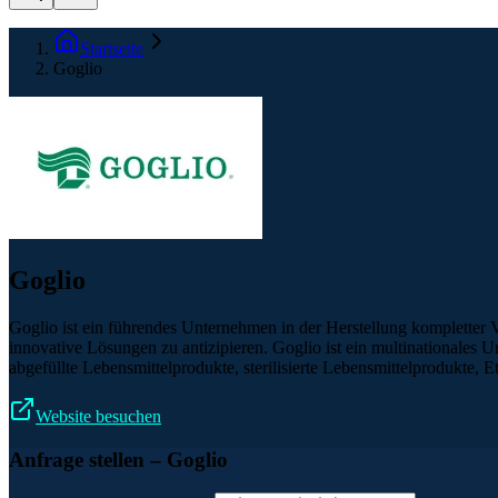
Startseite
Goglio
Goglio
Goglio ist ein führendes Unternehmen in der Herstellung kompletter 
innovative Lösungen zu antizipieren. Goglio ist ein multinationales U
abgefüllte Lebensmittelprodukte, sterilisierte Lebensmittelprodukte, 
Website besuchen
Anfrage stellen
– Goglio