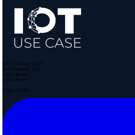
IIoT Use Case GmbH
Rollbergstraße 28A
12053 Berlin
Deutschland
Folge uns auf: