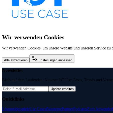
Wir verwenden Cookies
Wir verwenden Cookies, um unsere Website und unseren Service zu o
Alle akzeptieren
Einstellungen anpassen
Newsletter
Bleib auf dem Laufenden: Neueste IoT Use Cases, Trends und Veransta
Update erhalten
Quicklinks
Lösungsbeispiele
Use Cases
Bausteine
Partner
Podcasts
Zum Anwenderk