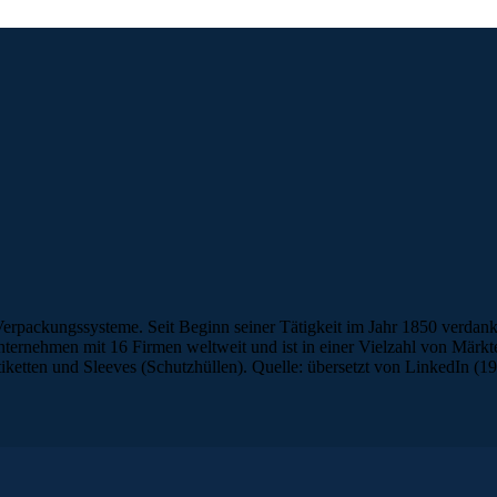
Verpackungssysteme. Seit Beginn seiner Tätigkeit im Jahr 1850 verdank
nternehmen mit 16 Firmen weltweit und ist in einer Vielzahl von Märkte
Etiketten und Sleeves (Schutzhüllen). Quelle: übersetzt von LinkedIn (1