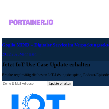
Goglio MIND – Digitaler Service im Verpackungssekto
20.12.2023
Mehr lesen →
Jetzt IoT Use Case Update erhalten
Erhalte regelmäßig die besten IoT-Lösungsbeispiele, Podcast-Episoden
Update erhalten