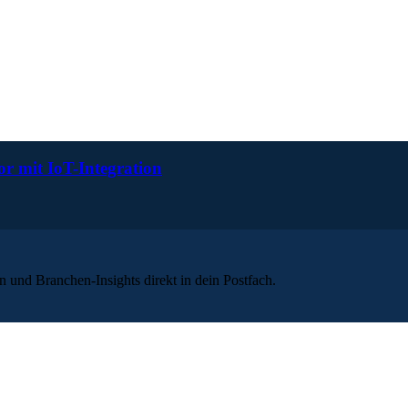
r mit IoT-Integration
 und Branchen-Insights direkt in dein Postfach.