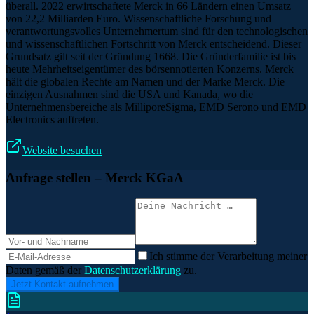
überall. 2022 erwirtschaftete Merck in 66 Ländern einen Umsatz
von 22,2 Milliarden Euro. Wissenschaftliche Forschung und
verantwortungsvolles Unternehmertum sind für den technologischen
und wissenschaftlichen Fortschritt von Merck entscheidend. Dieser
Grundsatz gilt seit der Gründung 1668. Die Gründerfamilie ist bis
heute Mehrheitseigentümer des börsennotierten Konzerns. Merck
hält die globalen Rechte am Namen und der Marke Merck. Die
einzigen Ausnahmen sind die USA und Kanada, wo die
Unternehmensbereiche als MilliporeSigma, EMD Serono und EMD
Electronics auftreten.
Website besuchen
Anfrage stellen
– Merck KGaA
Ich stimme der Verarbeitung meiner
Daten gemäß der
Datenschutzerklärung
zu.
Jetzt Kontakt aufnehmen