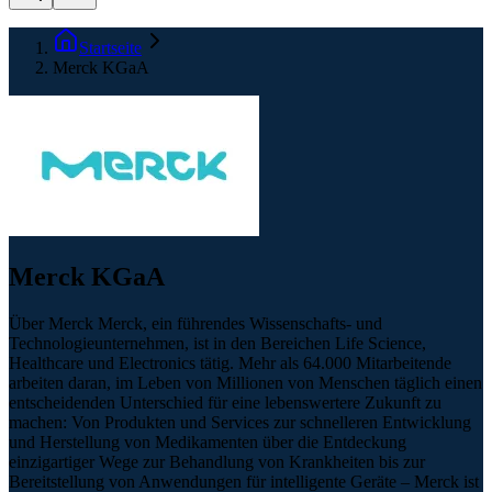
Startseite
Merck KGaA
Merck KGaA
Über Merck Merck, ein führendes Wissenschafts- und
Technologieunternehmen, ist in den Bereichen Life Science,
Healthcare und Electronics tätig. Mehr als 64.000 Mitarbeitende
arbeiten daran, im Leben von Millionen von Menschen täglich einen
entscheidenden Unterschied für eine lebenswertere Zukunft zu
machen: Von Produkten und Services zur schnelleren Entwicklung
und Herstellung von Medikamenten über die Entdeckung
einzigartiger Wege zur Behandlung von Krankheiten bis zur
Bereitstellung von Anwendungen für intelligente Geräte – Merck ist