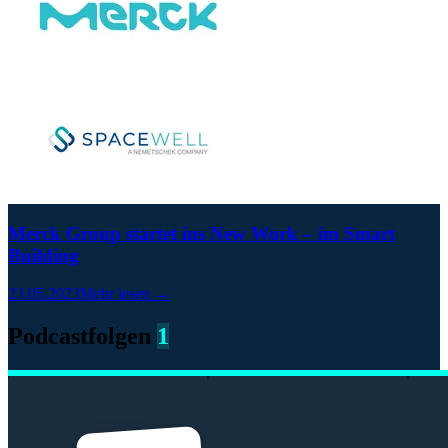
Merck Group startet ins New Work – im Smart
Building
23.05.2023
Mehr lesen →
Podcastfolgen
1