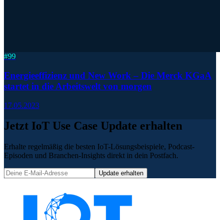
#
99
Energieeffizienz und New Work – Die Merck KGaA
startet in die Arbeitswelt von morgen
17.05.2023
Jetzt IoT Use Case Update erhalten
Erhalte regelmäßig die besten IoT-Lösungsbeispiele, Podcast-
Episoden und Branchen-Insights direkt in dein Postfach.
Update erhalten