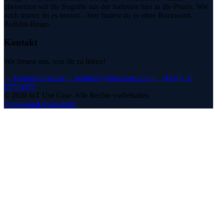
übersetzen wir die Begriffe aus der Industrie hier in die Praxis. Wie
auch immer du es nennst – hier findest du es ohne Buzzword-
Bullshit-Bingo.
Kontakt
Wir freuen uns, von dir zu hören!
→
Kontaktformular
→
kontakt@iotusecase.com
→
+49 (0) 30
57714477
©
2026
IoT Use Case.
Alle Rechte vorbehalten.
Impressum
Datenschutz