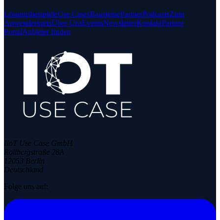
Lösungsbeispiele
Use Cases
Bausteine
Partner
Podcasts
Zum
Anwenderkreis
Über Uns
Events
Newsletter
Kontakt
Partner
Portal
Anbieter finden
IIoT Use Case GmbH
Rollbergstraße 28A
12053 Berlin
Deutschland
Folge uns auf: