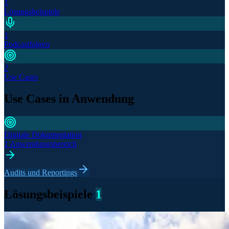
1
Lösungsbeispiele
1
Podcastfolgen
2
Use Cases
Use Cases in Anwendung
Digitale Dokumentation
1 Anwendungsbereich
Audits und Reportings
Lösungsbeispiele
1