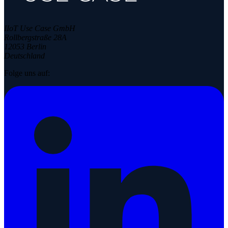
IIoT Use Case GmbH
Rollbergstraße 28A
12053 Berlin
Deutschland
Folge uns auf: