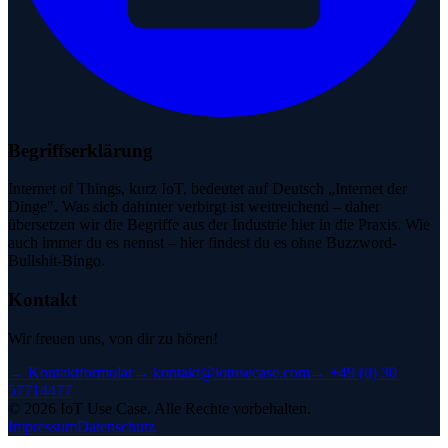
Begriffserklärung
Internet of Things, kurz IoT, bedeutet auf Deutsch „Internet der
Dinge". Was sich dahinter verbirgt ist weitreichend – daher
übersetzen wir die Begriffe aus der Industrie hier in die Praxis. Wie
auch immer du es nennst – hier findest du es ohne Buzzword-
Bullshit-Bingo.
Kontakt
Wir freuen uns, von dir zu hören!
→
Kontaktformular
→
kontakt@iotusecase.com
→
+49 (0) 30
57714477
©
2026
IoT Use Case.
Alle Rechte vorbehalten.
Impressum
Datenschutz