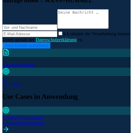
Anfrage stellen
– MANN+HUMMEL
Ich stimme der Verarbeitung meiner
Daten gemäß der
Datenschutzerklärung
zu.
Jetzt Kontakt aufnehmen
1
Lösungsbeispiele
2
Use Cases
Use Cases in Anwendung
Condition Monitoring
1 Anwendungsbereich