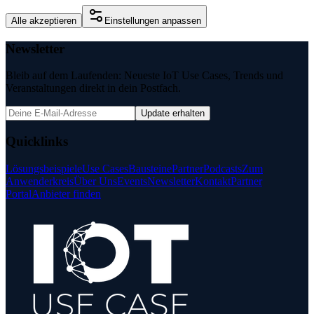
Alle akzeptieren
Einstellungen anpassen
Newsletter
Bleib auf dem Laufenden: Neueste IoT Use Cases, Trends und
Veranstaltungen direkt in dein Postfach.
Update erhalten
Quicklinks
Lösungsbeispiele
Use Cases
Bausteine
Partner
Podcasts
Zum
Anwenderkreis
Über Uns
Events
Newsletter
Kontakt
Partner
Portal
Anbieter finden