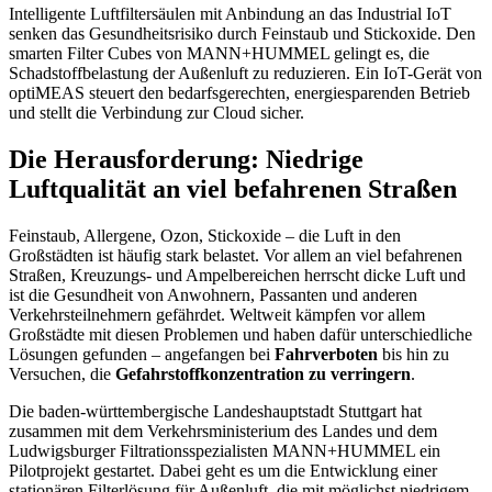
Intelligente Luftfiltersäulen mit Anbindung an das Industrial IoT
senken das Gesundheitsrisiko durch Feinstaub und Stickoxide. Den
smarten Filter Cubes von MANN+HUMMEL gelingt es, die
Schadstoffbelastung der Außenluft zu reduzieren. Ein IoT-Gerät von
optiMEAS steuert den bedarfsgerechten, energiesparenden Betrieb
und stellt die Verbindung zur Cloud sicher.
Die Herausforderung: Niedrige
Luftqualität an viel befahrenen Straßen
Feinstaub, Allergene, Ozon, Stickoxide – die Luft in den
Großstädten ist häufig stark belastet. Vor allem an viel befahrenen
Straßen, Kreuzungs- und Ampelbereichen herrscht dicke Luft und
ist die Gesundheit von Anwohnern, Passanten und anderen
Verkehrsteilnehmern gefährdet. Weltweit kämpfen vor allem
Großstädte mit diesen Problemen und haben dafür unterschiedliche
Lösungen gefunden – angefangen bei
Fahrverboten
bis hin zu
Versuchen, die
Gefahrstoffkonzentration zu verringern
.
Die baden-württembergische Landeshauptstadt Stuttgart hat
zusammen mit dem Verkehrsministerium des Landes und dem
Ludwigsburger Filtrationsspezialisten MANN+HUMMEL ein
Pilotprojekt gestartet. Dabei geht es um die Entwicklung einer
stationären Filterlösung für Außenluft, die mit möglichst niedrigem