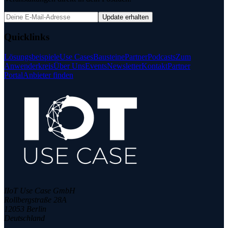
Update erhalten
Quicklinks
Lösungsbeispiele
Use Cases
Bausteine
Partner
Podcasts
Zum
Anwenderkreis
Über Uns
Events
Newsletter
Kontakt
Partner
Portal
Anbieter finden
IIoT Use Case GmbH
Rollbergstraße 28A
12053 Berlin
Deutschland