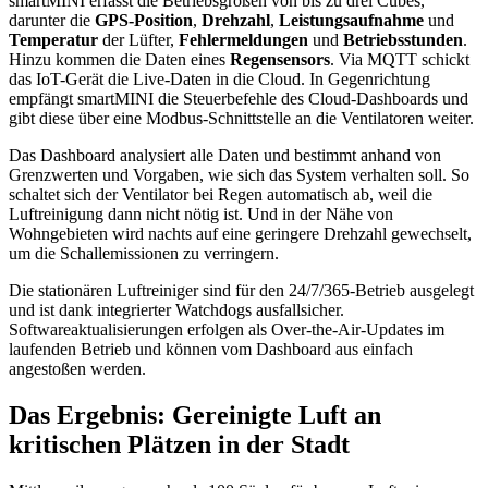
smartMINI erfasst die Betriebsgrößen von bis zu drei Cubes,
darunter die
GPS-Position
,
Drehzahl
,
Leistungsaufnahme
und
Temperatur
der Lüfter,
Fehlermeldungen
und
Betriebsstunden
.
Hinzu kommen die Daten eines
Regensensors
. Via MQTT schickt
das IoT-Gerät die Live-Daten in die Cloud. In Gegenrichtung
empfängt smartMINI die Steuerbefehle des Cloud-Dashboards und
gibt diese über eine Modbus-Schnittstelle an die Ventilatoren weiter.
Das Dashboard analysiert alle Daten und bestimmt anhand von
Grenzwerten und Vorgaben, wie sich das System verhalten soll. So
schaltet sich der Ventilator bei Regen automatisch ab, weil die
Luftreinigung dann nicht nötig ist. Und in der Nähe von
Wohngebieten wird nachts auf eine geringere Drehzahl gewechselt,
um die Schallemissionen zu verringern.
Die stationären Luftreiniger sind für den 24/7/365-Betrieb ausgelegt
und ist dank integrierter Watchdogs ausfallsicher.
Softwareaktualisierungen erfolgen als Over-the-Air-Updates im
laufenden Betrieb und können vom Dashboard aus einfach
angestoßen werden.
Das Ergebnis: Gereinigte Luft an
kritischen Plätzen in der Stadt