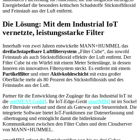
Energiebedarf die besonders kritischen Schadstoffe Stickstoffdioxid
und Feinstaub aus der Luft entfernt.
Die Lösung: Mit dem Industrial IoT
vernetzte, leistungsstarke Filter
Innerhalb von zwei Jahren entwickelte MANN+HUMMEL das
dreifachstapelbare Luftfiltersystem
„Filter Cube“, das sowohl
Feinstaub als auch Stickstoffdioxid effektiv der Luft entfernt. Der
Filter Cube ist ein Würfel mit einem Meter Seitenlänge, in dessen
Inneren ein innovatives Filtersystem steckt. Es entfernt mit einem
Partikelfilter
und einer
Aktivkohleschicht
mit extra großer
Oberfläche mehr als 80 Prozent des Stickstoffdioxids und des
Feinstaubs aus der Luft.
Partner für die Entwicklung der Zugänge für das Industrial IoT ist
die
optiMEAS GmbH
. Ihr IoT-Edge-Gerät
smartMINI
ist im Sockel
der Filtersäule verbaut und dient als Gateway und Steuereinheit. Die
integrierte Software bietet IoT-Funktionen zur Datenerfassung und
-übertragung und ermöglicht damit die bidirektionale
Kommunikation zwischen den Filter Cubes und dem Cloudserver
von MANN+HUMMEL.