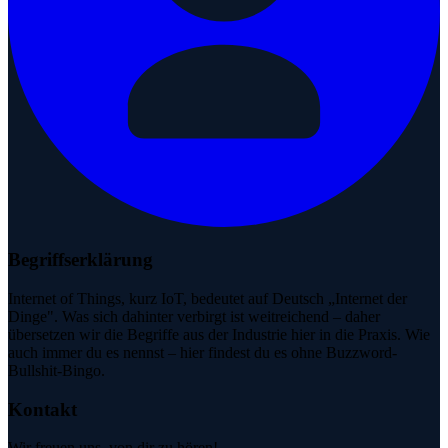
Begriffserklärung
Internet of Things, kurz IoT, bedeutet auf Deutsch „Internet der
Dinge". Was sich dahinter verbirgt ist weitreichend – daher
übersetzen wir die Begriffe aus der Industrie hier in die Praxis. Wie
auch immer du es nennst – hier findest du es ohne Buzzword-
Bullshit-Bingo.
Kontakt
Wir freuen uns, von dir zu hören!