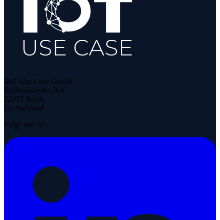
IIoT Use Case GmbH
Rollbergstraße 28A
12053 Berlin
Deutschland
Folge uns auf: