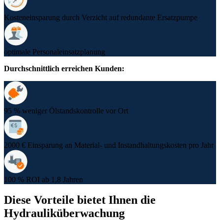
Kosteneinsparung durch Verzicht auf redundante Ersatzpumpe
optimale Personaleinsatzplanung
Durchschnittlich erreichen Kunden:
95 % weniger Ölstandskontrolle vor Ort
2000 € Einsparung an Material- und Instandhaltungskosten pro Jahr
100 % ROI ab 1,8 Jahren
Diese Vorteile bietet Ihnen die
Hydrauliküberwachung