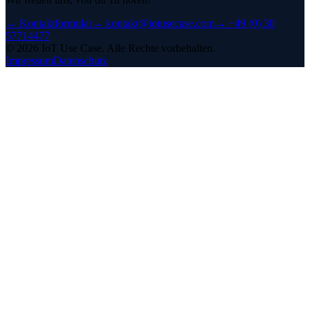
→
Kontaktformular
→
kontakt@iotusecase.com
→
+49 (0) 30
57714477
©
2026
IoT Use Case.
Alle Rechte vorbehalten.
Impressum
Datenschutz