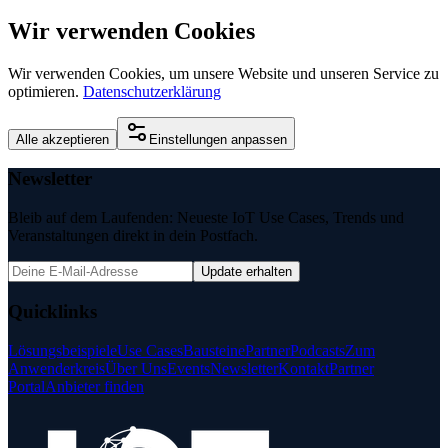
Wir verwenden Cookies
Wir verwenden Cookies, um unsere Website und unseren Service zu
optimieren.
Datenschutzerklärung
Alle akzeptieren
Einstellungen anpassen
Newsletter
Bleib auf dem Laufenden: Neueste IoT Use Cases, Trends und
Veranstaltungen direkt in dein Postfach.
Update erhalten
Quicklinks
Lösungsbeispiele
Use Cases
Bausteine
Partner
Podcasts
Zum
Anwenderkreis
Über Uns
Events
Newsletter
Kontakt
Partner
Portal
Anbieter finden