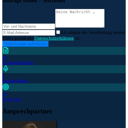
Anfrage stellen
– Microsoft
Ich stimme der Verarbeitung meiner
Daten gemäß der
Datenschutzerklärung
zu.
Jetzt Kontakt aufnehmen
18
Lösungsbeispiele
2
Podcastfolgen
33
Use Cases
Ansprechpartner