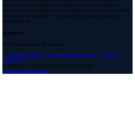
Dinge". Was sich dahinter verbirgt ist weitreichend – daher
übersetzen wir die Begriffe aus der Industrie hier in die Praxis. Wie
auch immer du es nennst – hier findest du es ohne Buzzword-
Bullshit-Bingo.
Kontakt
Wir freuen uns, von dir zu hören!
→
Kontaktformular
→
kontakt@iotusecase.com
→
+49 (0) 30
57714477
©
2026
IoT Use Case.
Alle Rechte vorbehalten.
Impressum
Datenschutz