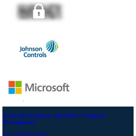
Azure Marketplace: OpenBlue Enterprise
Management
16.05.2023
Mehr lesen →