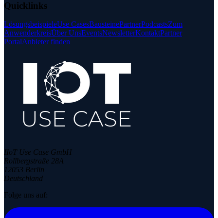
Quicklinks
Lösungsbeispiele
Use Cases
Bausteine
Partner
Podcasts
Zum
Anwenderkreis
Über Uns
Events
Newsletter
Kontakt
Partner
Portal
Anbieter finden
IIoT Use Case GmbH
Rollbergstraße 28A
12053 Berlin
Deutschland
Folge uns auf: