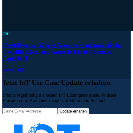
#
50
Herstellerunabhängig Sensoren vernetzen mit der
CloudRail.Box und Azure IoT Hub | Schmitz
Cargobull
29.09.2021
Jetzt IoT Use Case Update erhalten
Erhalte regelmäßig die besten IoT-Lösungsbeispiele, Podcast-
Episoden und Branchen-Insights direkt in dein Postfach.
Update erhalten