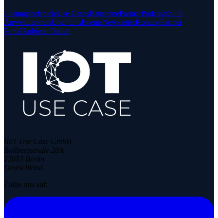
Lösungsbeispiele
Use Cases
Bausteine
Partner
Podcasts
Zum
Anwenderkreis
Über Uns
Events
Newsletter
Kontakt
Partner
Portal
Anbieter finden
IIoT Use Case GmbH
Rollbergstraße 28A
12053 Berlin
Deutschland
Folge uns auf: