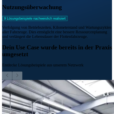
Nutzungsüberwachung
9 Lösungsbeispiele nachweislich realisiert
Verfolgung von Betriebszeiten, Kilometerstand und Wartungszyklen
aller Fahrzeuge. Dies ermöglicht eine bessere Ressourcenplanung
und verlängert die Lebensdauer der Flottenfahrzeuge.
Dein Use Case wurde bereits in der Praxis
umgesetzt
Entdecke Lösungsbeispiele aus unserem Netzwerk