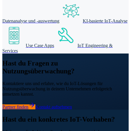
Datenanalyse und -auswertung
KI-basierte IoT-Analyse
Use Case Apps
IoT Engineering &
Services
Hast du Fragen zu
Nutzungsüberwachung?
Kontaktiere uns und erfahre, wie du IoT-Lösungen für
Nutzungsüberwachung in deinem Unternehmen erfolgreich
umsetzen kannst.
Partner finden
Kontakt aufnehmen
Hast du ein konkretes IoT-Vorhaben?