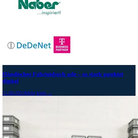
Händisches Fahrtenbuch ade – so stark punktet
digital
21.09.2023
Mehr lesen →