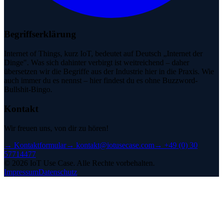
Begriffserklärung
Internet of Things, kurz IoT, bedeutet auf Deutsch „Internet der
Dinge". Was sich dahinter verbirgt ist weitreichend – daher
übersetzen wir die Begriffe aus der Industrie hier in die Praxis. Wie
auch immer du es nennst – hier findest du es ohne Buzzword-
Bullshit-Bingo.
Kontakt
Wir freuen uns, von dir zu hören!
→
Kontaktformular
→
kontakt@iotusecase.com
→
+49 (0) 30
57714477
©
2026
IoT Use Case.
Alle Rechte vorbehalten.
Impressum
Datenschutz