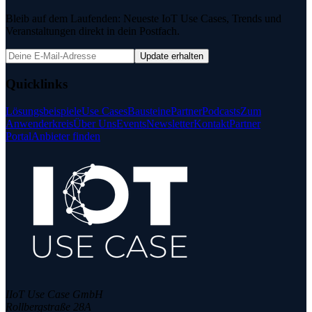
Bleib auf dem Laufenden: Neueste IoT Use Cases, Trends und
Veranstaltungen direkt in dein Postfach.
Update erhalten
Quicklinks
Lösungsbeispiele
Use Cases
Bausteine
Partner
Podcasts
Zum
Anwenderkreis
Über Uns
Events
Newsletter
Kontakt
Partner
Portal
Anbieter finden
IIoT Use Case GmbH
Rollbergstraße 28A