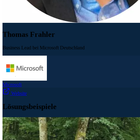
Thomas Frahler
Business Lead bei Microsoft Deutschland
Microsoft
Website
Lösungsbeispiele