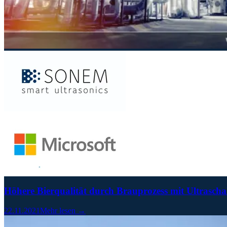
Höhere Bierqualität durch Brauprozess mit Ultrasch
22.11.2021
Mehr lesen →