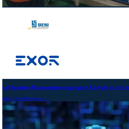
IoT-basierte Pumpensteuerung spart Energie in der Sc
08.01.2026
Mehr lesen →