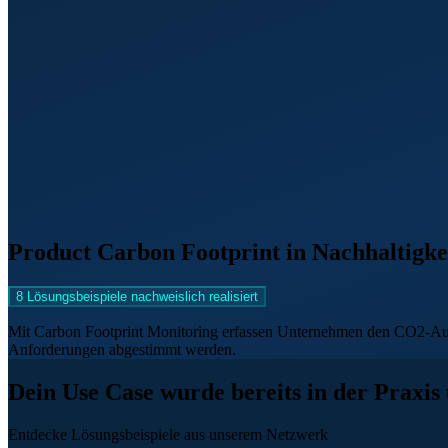
Product Carbon Footprint in Nachhaltigke
8 Lösungsbeispiele nachweislich realisiert
Mit Carbon Footprint Monitoring erfassen Unternehmen den CO2-Ausst
Anforderungen abgestimmt werden.
Dein Use Case wurde bereits in der Praxis
Entdecke Lösungsbeispiele aus unserem Netzwerk