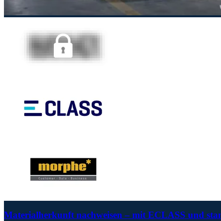
Materialherkunft nachweisen – mit ECLASS und stand