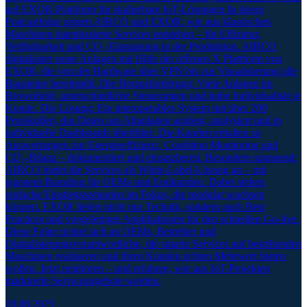
auf EXOR-Plattform für skalierbare IoT-Lösungen In dieser
Podcastfolge zeigen AIRCO und EXOR, wie aus klassischen
Maschinen datenbasierte Services entstehen – für Effizienz,
Verfügbarkeit und CO₂-Einsparung in der Produktion. AIRCO
digitalisiert seine Anlagen mit Hilfe der offenen X Plattform von
EXOR, die von der Hardware über VPN bis zur Visualisierung alle
Bausteine bereitstellt. Die Herausforderung: Viele Anlagen im
Brownfield, unterschiedliche Steuerungen und hohe Individualität je
Kunde. Die Lösung: Ein interoperables System mit über 200
Protokollen, das Daten aus Altanlagen ausliest, analysiert und in
individuelle Dashboards überführt. Die Kunden erhalten so
Auswertungen zur Energieeffizienz, Condition Monitoring und
CO₂-Bilanz – dokumentiert und einsatzbereit. Besonders spannend:
AIRCO bietet die Services als White-Label-Lösung an – mit
eigenem Branding für OEMs und Endkunden. Dabei stehen
einfache Einstiegsszenarien im Fokus, die modular wachsen
können. EXOR liefert nicht nur Technik, sondern auch Best
Practices und vorgefertigte Applikationen für den schnellen Go-live.
Diese Folge richtet sich an OEMs, Betreiber und
Digitalisierungsverantwortliche, die smarte Services auf bestehenden
Maschinen realisieren und ihren Kunden echten Mehrwert bieten
wollen. Jetzt reinhören – und erfahren, wie aus IoT-Projekten
marktreife Serviceangebote werden.
20.08.2025