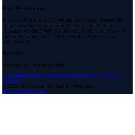
Begriffserklärung
Internet of Things, kurz IoT, bedeutet auf Deutsch „Internet der
Dinge". Was sich dahinter verbirgt ist weitreichend – daher
übersetzen wir die Begriffe aus der Industrie hier in die Praxis. Wie
auch immer du es nennst – hier findest du es ohne Buzzword-
Bullshit-Bingo.
Kontakt
Wir freuen uns, von dir zu hören!
→
Kontaktformular
→
kontakt@iotusecase.com
→
+49 (0) 30
57714477
©
2026
IoT Use Case.
Alle Rechte vorbehalten.
Impressum
Datenschutz