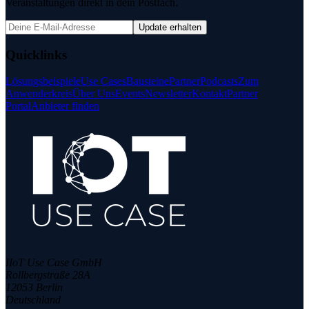
Veranstaltungen direkt in dein Postfach.
Update erhalten
Quicklinks
Lösungsbeispiele
Use Cases
Bausteine
Partner
Podcasts
Zum
Anwenderkreis
Über Uns
Events
Newsletter
Kontakt
Partner
Portal
Anbieter finden
IIoT Use Case GmbH
Rollbergstraße 28A
12053 Berlin
Deutschland