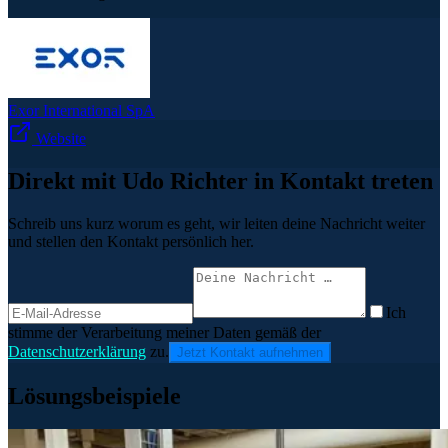
Exor International SpA
Website
Direkt mit Udo Richter in Kontakt treten
Schreib uns kurz worum es geht, wir leiten deine Nachricht weiter
und stellen den Kontakt persönlich her.
Ich
stimme der Verarbeitung meiner Daten gemäß der
Datenschutzerklärung
zu.
Jetzt Kontakt aufnehmen
Lösungsbeispiele