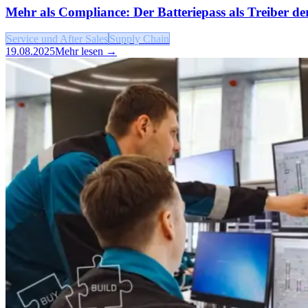
Mehr als Compliance: Der Batteriepass als Treiber de
Service und After Sales
Supply Chain
19.08.2025
Mehr lesen →