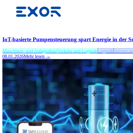
IoT-basierte Pumpensteuerung spart Energie in der Sc
Maschinen- und Anlagenbau
Verkehr und Logistik
Logistik
Service un
08.01.2026
Mehr lesen →