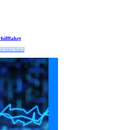
hifffahrt
d After Sales