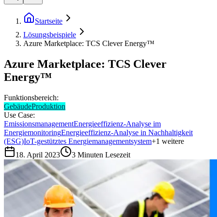
Startseite
Lösungsbeispiele
Azure Marketplace: TCS Clever Energy™
Azure Marketplace: TCS Clever
Energy™
Funktionsbereich:
Gebäude
Produktion
Use Case:
Emissionsmanagement
Energieeffizienz-Analyse im
Energiemonitoring
Energieeffizienz-Analyse in Nachhaltigkeit
(ESG)
IoT-gestütztes Energiemanagementsystem
+
1
weitere
18. April 2023
3
Minuten Lesezeit