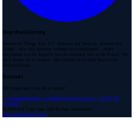
Begriffserklärung
Internet of Things, kurz IoT, bedeutet auf Deutsch „Internet der
Dinge". Was sich dahinter verbirgt ist weitreichend – daher
übersetzen wir die Begriffe aus der Industrie hier in die Praxis. Wie
auch immer du es nennst – hier findest du es ohne Buzzword-
Bullshit-Bingo.
Kontakt
Wir freuen uns, von dir zu hören!
→
Kontaktformular
→
kontakt@iotusecase.com
→
+49 (0) 30
57714477
©
2026
IoT Use Case.
Alle Rechte vorbehalten.
Impressum
Datenschutz