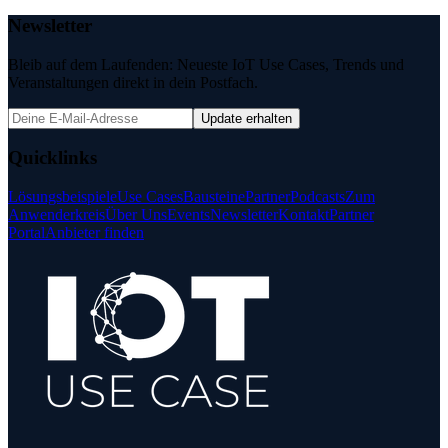
Newsletter
Bleib auf dem Laufenden: Neueste IoT Use Cases, Trends und
Veranstaltungen direkt in dein Postfach.
Update erhalten
Quicklinks
Lösungsbeispiele
Use Cases
Bausteine
Partner
Podcasts
Zum
Anwenderkreis
Über Uns
Events
Newsletter
Kontakt
Partner
Portal
Anbieter finden