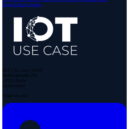
Portal
Anbieter finden
IIoT Use Case GmbH
Rollbergstraße 28A
12053 Berlin
Deutschland
Folge uns auf: