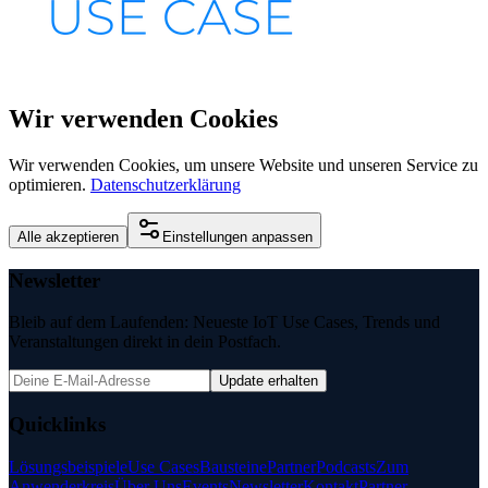
Wir verwenden Cookies
Wir verwenden Cookies, um unsere Website und unseren Service zu
optimieren.
Datenschutzerklärung
Alle akzeptieren
Einstellungen anpassen
Newsletter
Bleib auf dem Laufenden: Neueste IoT Use Cases, Trends und
Veranstaltungen direkt in dein Postfach.
Update erhalten
Quicklinks
Lösungsbeispiele
Use Cases
Bausteine
Partner
Podcasts
Zum
Anwenderkreis
Über Uns
Events
Newsletter
Kontakt
Partner