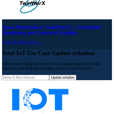
Azure Marketplace: TwinWorX® – Centralized
Monitoring and Control of Facilities
25.04.2023
Mehr lesen →
Jetzt IoT Use Case Update erhalten
Erhalte regelmäßig die besten IoT-Lösungsbeispiele, Podcast-
Episoden und Branchen-Insights direkt in dein Postfach.
Update erhalten