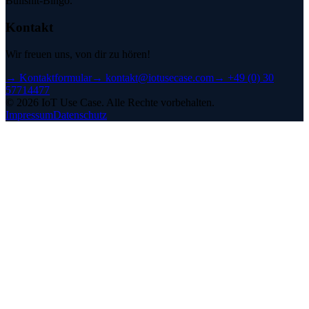
Bullshit-Bingo.
Kontakt
Wir freuen uns, von dir zu hören!
→
Kontaktformular
→
kontakt@iotusecase.com
→
+49 (0) 30
57714477
©
2026
IoT Use Case.
Alle Rechte vorbehalten.
Impressum
Datenschutz