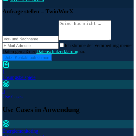
Anfrage stellen
– TwinWorX
Ich stimme der Verarbeitung meiner
Daten gemäß der
Datenschutzerklärung
zu.
Jetzt Kontakt aufnehmen
1
Lösungsbeispiele
3
Use Cases
Use Cases in Anwendung
Energiemonitoring