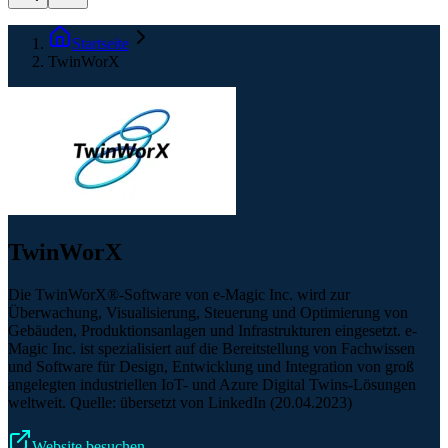
Startseite
TwinWorX
TwinWorX
Die TwinWorX®-Software von e-Magic Inc. wird zur
Überwachung, Visualisierung, Steuerung und Optimierung von
Gebäuden, Produktionsanlagen und Infrastrukturen eingesetzt. e-
Magic Inc. ist spezialisiert auf die Bereitstellung von Fachwissen
und Software für Design, Entwicklung und Integration von groß
angelegten industriellen IoT- und Azure Digital Twins-Lösungen
weltweit. Quelle: übersetzt von LinkedIn (20.04.2023)
Website besuchen