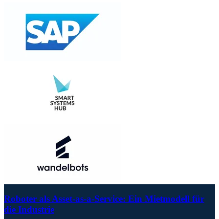
Roboter als Asset-as-a-Service: Ein Mietmodell für
die Industrie