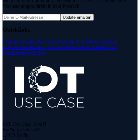
Bleib auf dem Laufenden: Neueste IoT Use Cases, Trends und
Veranstaltungen direkt in dein Postfach.
Update erhalten
Quicklinks
Lösungsbeispiele
Use Cases
Bausteine
Partner
Podcasts
Zum
Anwenderkreis
Über Uns
Events
Newsletter
Kontakt
Partner
Portal
Anbieter finden
IIoT Use Case GmbH
Rollbergstraße 28A
12053 Berlin