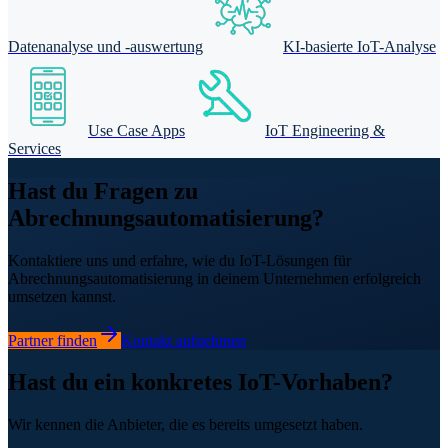
Datenanalyse und -auswertung
KI-basierte IoT-Analyse
Use Case Apps
IoT Engineering &
Services
Hast du Fragen zu
Abrechnungsautomatisierung?
Kontaktiere uns und erfahre, wie du IoT-Lösungen für
Abrechnungsautomatisierung in deinem Unternehmen erfolgreich
umsetzen kannst.
Partner finden
Kontakt aufnehmen
Hast du ein konkretes IoT-Vorhaben?
Wir kennen die Anbieter, die es bereits umgesetzt haben.