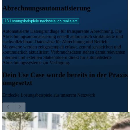
Abrechnungsautomatisierung
13 Lösungsbeispiele nachweislich realisiert
Automatisierte Datengrundlage für transparente Abrechnung. Die
Abrechnungsautomatisierung erstellt automatisch strukturierte und
nachvollziehbare Datensätze für Abrechnung und Betrieb.
Messwerte werden zeitgestempelt erfasst, zentral gespeichert und
kontinuierlich aktualisiert. Verbrauchsdaten stehen damit relevanten
internen und externen Stakeholdern direkt für automatisierte
Abrechnungssysteme zur Verfügung.
Dein Use Case wurde bereits in der Praxis
umgesetzt
Entdecke Lösungsbeispiele aus unserem Netzwerk