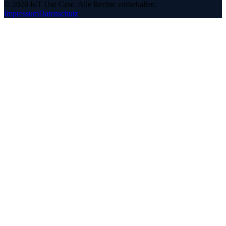
©
2026
IoT Use Case.
Alle Rechte vorbehalten.
Impressum
Datenschutz