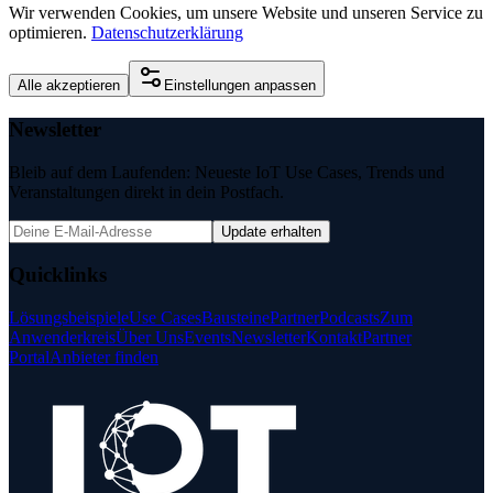
Wir verwenden Cookies, um unsere Website und unseren Service zu
optimieren.
Datenschutzerklärung
Alle akzeptieren
Einstellungen anpassen
Newsletter
Bleib auf dem Laufenden: Neueste IoT Use Cases, Trends und
Veranstaltungen direkt in dein Postfach.
Update erhalten
Quicklinks
Lösungsbeispiele
Use Cases
Bausteine
Partner
Podcasts
Zum
Anwenderkreis
Über Uns
Events
Newsletter
Kontakt
Partner
Portal
Anbieter finden