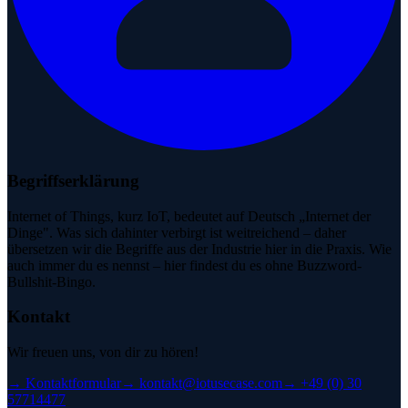
Begriffserklärung
Internet of Things, kurz IoT, bedeutet auf Deutsch „Internet der
Dinge". Was sich dahinter verbirgt ist weitreichend – daher
übersetzen wir die Begriffe aus der Industrie hier in die Praxis. Wie
auch immer du es nennst – hier findest du es ohne Buzzword-
Bullshit-Bingo.
Kontakt
Wir freuen uns, von dir zu hören!
→
Kontaktformular
→
kontakt@iotusecase.com
→
+49 (0) 30
57714477