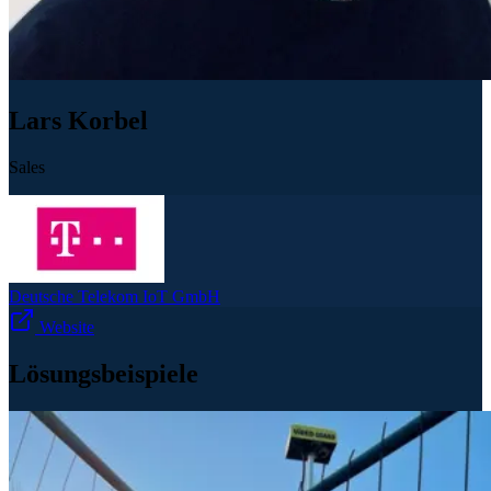
Lars Korbel
Sales
Deutsche Telekom IoT GmbH
Website
Lösungsbeispiele