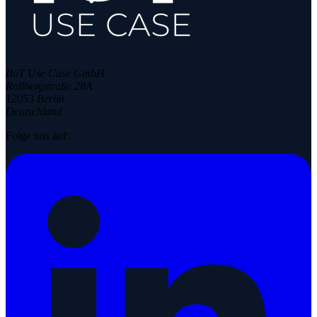
IIoT Use Case GmbH
Rollbergstraße 28A
12053 Berlin
Deutschland
Folge uns auf: