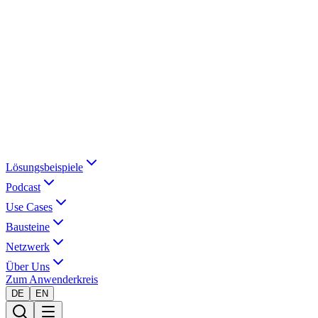
Lösungsbeispiele
Podcast
Use Cases
Bausteine
Netzwerk
Über Uns
Zum Anwenderkreis
DE
EN