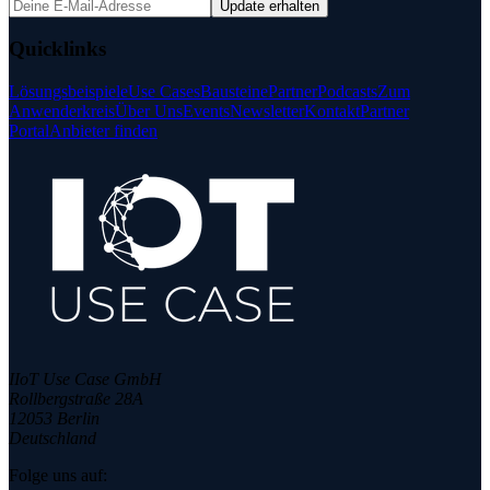
Update erhalten
Quicklinks
Lösungsbeispiele
Use Cases
Bausteine
Partner
Podcasts
Zum
Anwenderkreis
Über Uns
Events
Newsletter
Kontakt
Partner
Portal
Anbieter finden
IIoT Use Case GmbH
Rollbergstraße 28A
12053 Berlin
Deutschland
Folge uns auf: