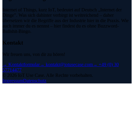
Internet of Things, kurz IoT, bedeutet auf Deutsch „Internet der
Dinge". Was sich dahinter verbirgt ist weitreichend – daher
übersetzen wir die Begriffe aus der Industrie hier in die Praxis. Wie
auch immer du es nennst – hier findest du es ohne Buzzword-
Bullshit-Bingo.
Kontakt
Wir freuen uns, von dir zu hören!
→
Kontaktformular
→
kontakt@iotusecase.com
→
+49 (0) 30
57714477
©
2026
IoT Use Case.
Alle Rechte vorbehalten.
Impressum
Datenschutz