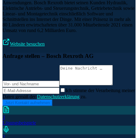
Anwendungen. Bosch Rexroth bietet seinen Kunden Hydraulik,
Elektrische Antriebs- und Steuerungstechnik, Getriebetechnik sowie
Linear- und Montagetechnik einschließlich Software und
Schnittstellen ins Internet der Dinge. Mit einer Präsenz in mehr als
80 Ländern erwirtschafteten über 31.000 Mitarbeitende 2021 einen
Umsatz von rund 6,2 Milliarden Euro.
Website besuchen
Anfrage stellen
– Bosch Rexroth AG
Ich stimme der Verarbeitung meiner
Daten gemäß der
Datenschutzerklärung
zu.
Jetzt Kontakt aufnehmen
3
Lösungsbeispiele
2