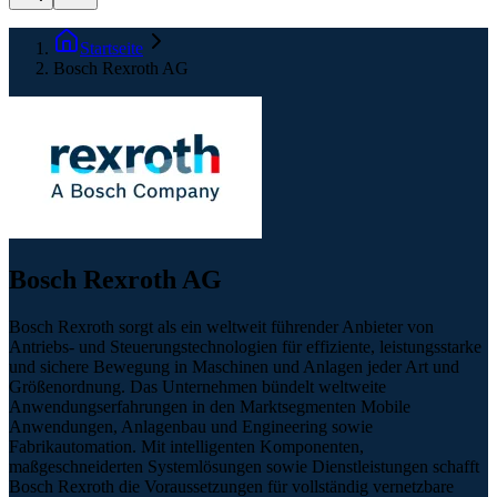
Startseite
Bosch Rexroth AG
Bosch Rexroth AG
Bosch Rexroth sorgt als ein weltweit führender Anbieter von
Antriebs- und Steuerungstechnologien für effiziente, leistungsstarke
und sichere Bewegung in Maschinen und Anlagen jeder Art und
Größenordnung. Das Unternehmen bündelt weltweite
Anwendungserfahrungen in den Marktsegmenten Mobile
Anwendungen, Anlagenbau und Engineering sowie
Fabrikautomation. Mit intelligenten Komponenten,
maßgeschneiderten Systemlösungen sowie Dienstleistungen schafft
Bosch Rexroth die Voraussetzungen für vollständig vernetzbare