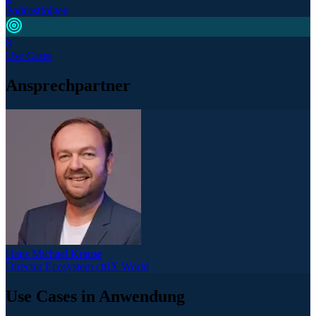
Podcastfolgen
8
Use Cases
Ansprechpartner
Hans Michael Krause
Director Ecosystem ctrlX World
Use Cases in Anwendung