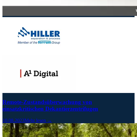
Remote-Zustandsüberwachung von
einsatzkritischen Dekantierzentrifugen
10.08.2023
Mehr lesen →