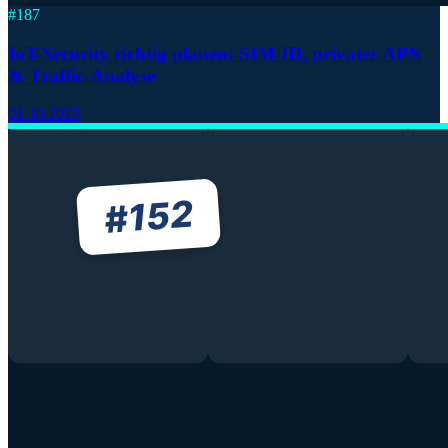
#
187
IoT-Security richtig planen: SIM-ID, privater APN
& Traffic-Analyse
01.10.2025
152
#