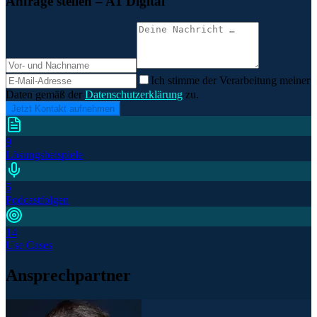
Anfrage stellen
– A1 Digital
Ich stimme der Verarbeitung meiner
Daten gemäß der
Datenschutzerklärung
zu.
Jetzt Kontakt aufnehmen
9
Lösungsbeispiele
5
Podcastfolgen
14
Use Cases
Ansprechpartner