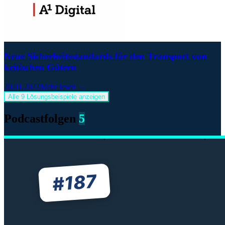
Neue Sicherheitsstandards für den Transport von
kritischen Gütern
20.01.2022
Mehr lesen →
Alle 9 Lösungsbeispiele anzeigen
Podcastfolgen
5
187
#