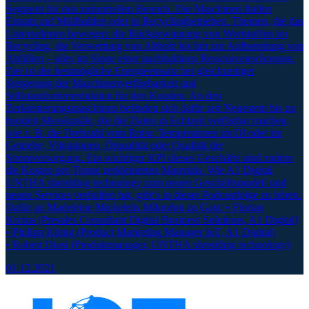
Segment für den industriellen Bereich. Die Maschinen finden
Einsatz auf Müllhalden oder in Recyclingbetrieben. Themen, die das
Unternehmen bewegen: die Rückgewinnung von Wertstoffen im
Recycling, die Verwertung von Altholz bis hin zur Aufbereitung von
Abfällen – alles im Sinne einer nachhaltigen Ressourcenschonung.
Ziel ist der bestmögliche Energieeinsatz bei gleichzeitiger
Steigerung der Maschinenverfügbarkeit und
Stillstandzeitenreduktion für den Kunden. An den
Zerkleinerungsmaschinen befinden sich dafür seit Neuestem bis zu
hundert Messkanäle, die die Daten in Echtzeit verfügbar machen,
wie z. B. die Drehzahl vom Rotor, Temperaturen im Öl oder im
Getriebe, Vibrationen, Ölqualität oder Qualität der
Stromversorgung. Ein wichtiger KPI dieses Geschäfts sind zudem
die Kosten pro Tonne zerkleinerten Materials. Wie A1 Digital
UNTHA shredding technology zum neuen Geschäftsmodell und
neuen Services verholfen hat, gibt’s in dieser Podcastfolge zu hören.
Dafür an Madeleine Mickeleits Mikrofon zu Gast: • Florian
Krcma (Presales Consultant Digital Business Solutions, A1 Digital)
• Philipp König (Product Marketing Manager IoT, A1 Digital)
• Robert Diosi (Produktmanager, UNTHA shredding technology)
01.12.2021