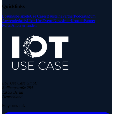
Quicklinks
Lösungsbeispiele
Use Cases
Bausteine
Partner
Podcasts
Zum
Anwenderkreis
Über Uns
Events
Newsletter
Kontakt
Partner
Portal
Anbieter finden
IIoT Use Case GmbH
Rollbergstraße 28A
12053 Berlin
Deutschland
Folge uns auf: