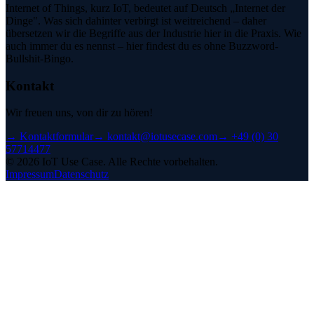
Internet of Things, kurz IoT, bedeutet auf Deutsch „Internet der
Dinge". Was sich dahinter verbirgt ist weitreichend – daher
übersetzen wir die Begriffe aus der Industrie hier in die Praxis. Wie
auch immer du es nennst – hier findest du es ohne Buzzword-
Bullshit-Bingo.
Kontakt
Wir freuen uns, von dir zu hören!
→
Kontaktformular
→
kontakt@iotusecase.com
→
+49 (0) 30
57714477
©
2026
IoT Use Case.
Alle Rechte vorbehalten.
Impressum
Datenschutz