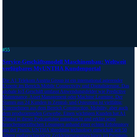
#
55
Service-Geschäftsmodell Maschinenbau: Weltweit
verfügbares MyUNTHA Kundenportal
Die A1 Telekom Austria Group ist ein international agierender
Experte im Bereich Mobile Connectivity und Digitalisierung. Das
globale IoT-Geschäft umfasst Anwendungsfelder wie Predictive
Maintenance, Asset Management oder Machine Learning. Der
Stamm aus 24 Kunden in Zentral- und Osteuropa ist vielfältig:
Unternehmen aus dem Bereich Construction, Mobility, aber auch
dem produzierenden Gewerbe. Einen wichtigen Kunden hat A1
Digital in dieser Podcastfolge mitgebracht und erklärt seine
branchenspezifischen Lösungen anhand einer echten Erfolgsstory
aus der Praxis. UNTHA shredding technology entwickelt seit 50
Jahren maßgeschneiderte Zerkleinerungsmaschinen im Premium-