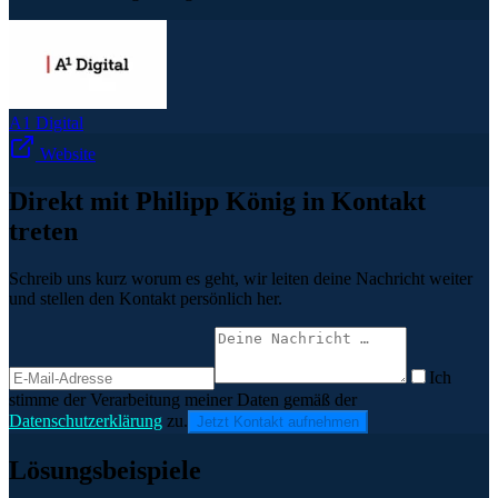
A1 Digital
Website
Direkt mit Philipp König in Kontakt
treten
Schreib uns kurz worum es geht, wir leiten deine Nachricht weiter
und stellen den Kontakt persönlich her.
Ich
stimme der Verarbeitung meiner Daten gemäß der
Datenschutzerklärung
zu.
Jetzt Kontakt aufnehmen
Lösungsbeispiele