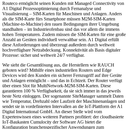
Routeco ermöglicht seinen Kunden mit Managed Connectivity von
A1 Digital Prozessoptimierung durch Fernanalyse und
Visualisierung – SIM-Karten für Maschinen und Anlagen. Anders
als die SIM-Karte fürs Smartphone müssen M2M-SIM-Karten
(Machine-to-Machine) den rauen Bedingungen ihrer Umgebung
standhalten – im Industrieofenbau sind das vor allem die immens
hohen Temperaturen. Zudem müssen die SIM-Karten für eine große
Anzahl an Geräten individuell verwaltbar sein. A1 Digital erfüllt
diese Anforderungen und überzeugt außerdem durch weltweit
hochverfügbare Netzabdeckung. Konnektivität als Basis digitaler
Prozesse: sicher und weltweit 24/7 verfügbar.
Wie sieht die Gesamtlösung aus, die Herstellern wie RAUCH
geboten wird? Mithilfe eines industriellen Routers und Edge
Devices wird den Kunden ein sicherer Fernzugriff auf ihre Geräte
und Anlagen ermöglicht – und das in Echtzeit. Der Router verfügt
über einen Slot für MultiNetwork-M2M-SIM-Karten. Diese
garantieren 100 % Verfügbarkeit, da sie sich immer in das jeweils
beste Netz einloggen. Der sogenannte SiteManager sammelt Daten
wie Temperatur, Drehzahl oder Laufzeit der Maschinenanlagen und
sendet sie in vordefinierten Intervallen an die IoT-Plattform der A1
Digital International GmbH. An dieser Stelle wird vom
Expertenwissen eines weiteren Partners profitiert: der cloudbasierte
IoT-Baukasten Cumulocity der Software AG bietet die
Konfiguration branchenspezifischer Anwendungen zum