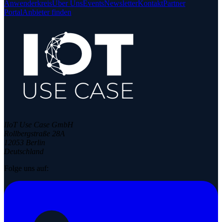
Anwenderkreis
Über Uns
Events
Newsletter
Kontakt
Partner
Portal
Anbieter finden
IIoT Use Case GmbH
Rollbergstraße 28A
12053 Berlin
Deutschland
Folge uns auf: