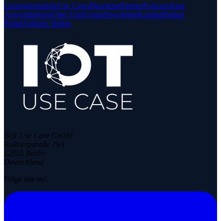
Lösungsbeispiele
Use Cases
Bausteine
Partner
Podcasts
Zum
Anwenderkreis
Über Uns
Events
Newsletter
Kontakt
Partner
Portal
Anbieter finden
IIoT Use Case GmbH
Rollbergstraße 28A
12053 Berlin
Deutschland
Folge uns auf: