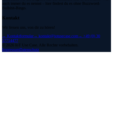
auch immer du es nennst – hier findest du es ohne Buzzword-
Bullshit-Bingo.
Kontakt
Wir freuen uns, von dir zu hören!
→
Kontaktformular
→
kontakt@iotusecase.com
→
+49 (0) 30
57714477
©
2026
IoT Use Case.
Alle Rechte vorbehalten.
Impressum
Datenschutz