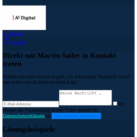
A1 Digital
Website
Direkt mit Martin Sailer in Kontakt
treten
Schreib uns kurz worum es geht, wir leiten deine Nachricht weiter
und stellen den Kontakt persönlich her.
Ich
stimme der Verarbeitung meiner Daten gemäß der
Datenschutzerklärung
zu.
Jetzt Kontakt aufnehmen
Lösungsbeispiele