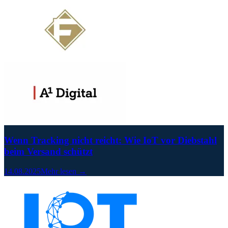
Wenn Tracking nicht reicht: Wie IoT vor Diebstahl
beim Versand schützt
14.08.2025
Mehr lesen →