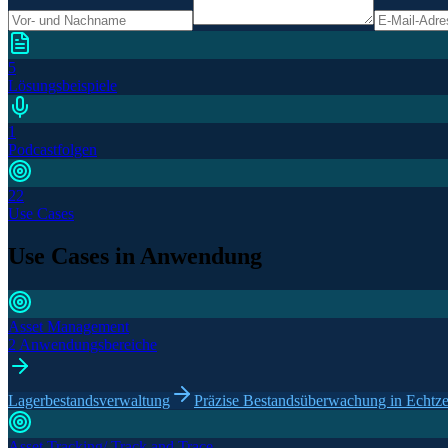
5
Lösungsbeispiele
1
Podcastfolgen
22
Use Cases
Use Cases in Anwendung
Asset Management
2 Anwendungsbereiche
Lagerbestandsverwaltung
Präzise Bestandsüberwachung in Echtze
Asset Tracking/ Track and Trace