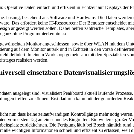
perative Daten einfach und effizient in Echtzeit auf Displays der Pro
n-One-Lösung, bestehend aus Software und Hardware. Die Daten werden 
are. Das erfordert keine IT-Ressourcen: Der Benutzer entscheidet mit
sign angezeigt werden sollen. Dabei helfen zahlreiche Templates, aber
h ganz ohne Programmierkenntnisse.
 gewünschten Monitor angeschlossen, sowie über WLAN mit dem Unte
sierung auf dem Monitor autark und in Echtzeit in den vorab definierten
feld definiert. In einem Workshop gemeinsam mit den Spezialisten von
tstages realisiert werden.
iversell einsetzbare Datenvisualisierungslö
daten ausgelegt sind, visualisiert Peakboard aktuell laufende Prozesse
dungen treffen zu können. Erst dadurch kann mit der geforderten Reakt
Nicht nur, dass keine zeitaufwändigen Kontrollgänge mehr nötig waren,
en vom ersten Tag an ein schnelles Eingreifen. Ein weiterer großer Vor
Arbeitsplatz zurückkehrten. Die Fertigung läuft bei Bosch nämlich rund
alle wichtigen Informationen schnell und effizient zu erfassen, weil d