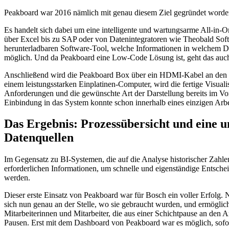
Peakboard war 2016 nämlich mit genau diesem Ziel gegründet worden: O
Es handelt sich dabei um eine intelligente und wartungsarme All-i
über Excel bis zu SAP oder von Datenintegratoren wie Theobald Softw
herunterladbaren Software-Tool, welche Informationen in welchem De
möglich. Und da Peakboard eine Low-Code Lösung ist, geht das auc
Anschließend wird die Peakboard Box über ein HDMI-Kabel an den
einem leistungsstarken Einplatinen-Computer, wird die fertige Visuali
Anforderungen und die gewünschte Art der Darstellung bereits im Vor
Einbindung in das System konnte schon innerhalb eines einzigen Arbei
Das Ergebnis: Prozessübersicht und eine un
Datenquellen
Im Gegensatz zu BI-Systemen, die auf die Analyse historischer Zahlen
erforderlichen Informationen, um schnelle und eigenständige Entschei
werden.
Dieser erste Einsatz von Peakboard war für Bosch ein voller Erfolg. 
sich nun genau an der Stelle, wo sie gebraucht wurden, und ermöglicht
Mitarbeiterinnen und Mitarbeiter, die aus einer Schichtpause an den 
Pausen. Erst mit dem Dashboard von Peakboard war es möglich, sofort 