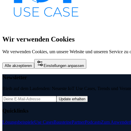
Wir verwenden Cookies
Wir verwenden Cookies, um unsere Website und unseren Service zu o
Alle akzeptieren
Einstellungen anpassen
Newsletter
Bleib auf dem Laufenden: Neueste IoT Use Cases, Trends und Veransta
Update erhalten
Quicklinks
Lösungsbeispiele
Use Cases
Bausteine
Partner
Podcasts
Zum Anwenderk