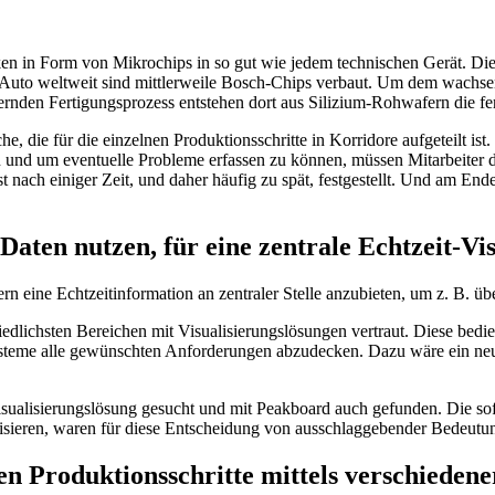
cken in Form von Mikrochips in so gut wie jedem technischen Gerät. Di
 Auto weltweit sind mittlerweile Bosch-Chips verbaut. Um dem wachse
nden Fertigungsprozess entstehen dort aus Silizium-Rohwafern die fert
he, die für die einzelnen Produktionsschritte in Korridore aufgeteilt i
en und um eventuelle Probleme erfassen zu können, müssen Mitarbeiter 
nach einiger Zeit, und daher häufig zu spät, festgestellt. Und am End
aten nutzen, für eine zentrale Echtzeit-Vis
rn eine Echtzeitinformation an zentraler Stelle anzubieten, um z. B. üb
edlichsten Bereichen mit Visualisierungslösungen vertraut. Diese bedie
steme alle gewünschten Anforderungen abzudecken. Dazu wäre ein neue
sualisierungslösung gesucht und mit Peakboard auch gefunden. Die sofo
alisieren, waren für diese Entscheidung von ausschlaggebender Bedeutu
lnen Produktionsschritte mittels verschiede