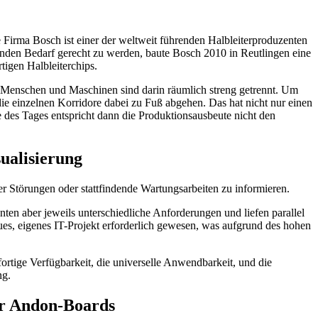
e Firma Bosch ist einer der weltweit führenden Halbleiterproduzenten
nden Bedarf gerecht zu werden, baute Bosch 2010 in Reutlingen eine
igen Halbleiterchips.
st. Menschen und Maschinen sind darin räumlich streng getrennt. Um
die einzelnen Korridore dabei zu Fuß abgehen. Das hat nicht nur einen
e des Tages entspricht dann die Produktionsausbeute nicht den
ualisierung
er Störungen oder stattfindende Wartungsarbeiten zu informieren.
nten aber jeweils unterschiedliche Anforderungen und liefen parallel
s, eigenes IT-Projekt erforderlich gewesen, was aufgrund des hohen
rtige Verfügbarkeit, die universelle Anwendbarkeit, und die
ng.
ner Andon-Boards