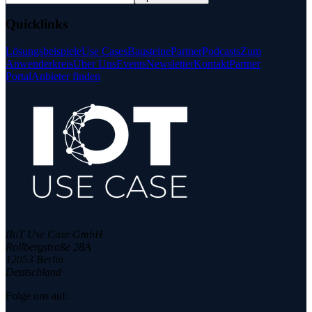
Quicklinks
Lösungsbeispiele
Use Cases
Bausteine
Partner
Podcasts
Zum
Anwenderkreis
Über Uns
Events
Newsletter
Kontakt
Partner
Portal
Anbieter finden
IIoT Use Case GmbH
Rollbergstraße 28A
12053 Berlin
Deutschland
Folge uns auf: