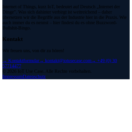
Internet of Things, kurz IoT, bedeutet auf Deutsch „Internet der
Dinge". Was sich dahinter verbirgt ist weitreichend – daher
übersetzen wir die Begriffe aus der Industrie hier in die Praxis. Wie
auch immer du es nennst – hier findest du es ohne Buzzword-
Bullshit-Bingo.
Kontakt
Wir freuen uns, von dir zu hören!
→
Kontaktformular
→
kontakt@iotusecase.com
→
+49 (0) 30
57714477
©
2026
IoT Use Case.
Alle Rechte vorbehalten.
Impressum
Datenschutz