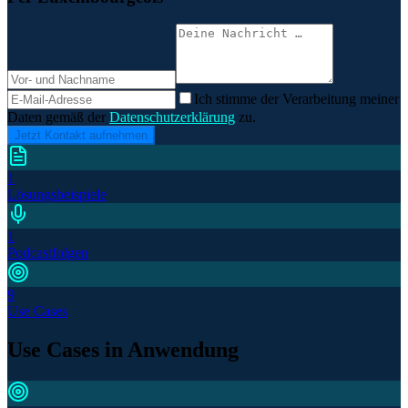
Ich stimme der Verarbeitung meiner
Daten gemäß der
Datenschutzerklärung
zu.
Jetzt Kontakt aufnehmen
1
Lösungsbeispiele
1
Podcastfolgen
9
Use Cases
Use Cases in Anwendung