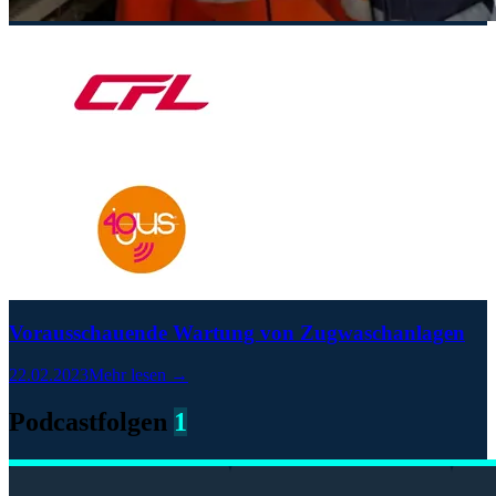
Vorausschauende Wartung von Zugwaschanlagen
22.02.2023
Mehr lesen →
Podcastfolgen
1