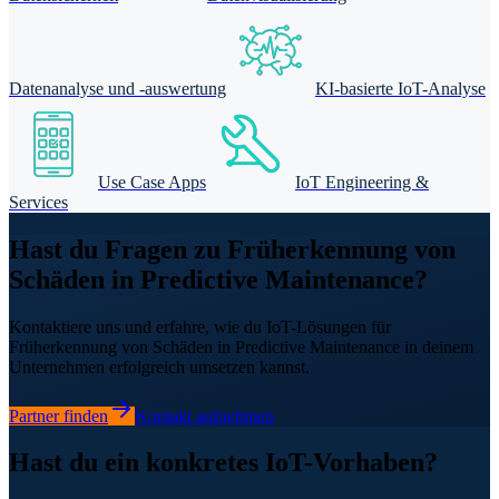
Datenanalyse und -auswertung
KI-basierte IoT-Analyse
Use Case Apps
IoT Engineering &
Services
Hast du Fragen zu Früherkennung von
Schäden in Predictive Maintenance?
Kontaktiere uns und erfahre, wie du IoT-Lösungen für
Früherkennung von Schäden in Predictive Maintenance in deinem
Unternehmen erfolgreich umsetzen kannst.
Partner finden
Kontakt aufnehmen
Hast du ein konkretes IoT-Vorhaben?