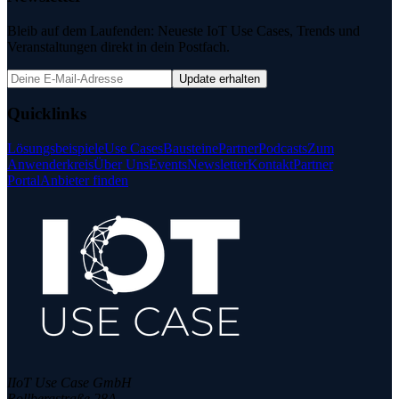
Bleib auf dem Laufenden: Neueste IoT Use Cases, Trends und
Veranstaltungen direkt in dein Postfach.
Update erhalten
Quicklinks
Lösungsbeispiele
Use Cases
Bausteine
Partner
Podcasts
Zum
Anwenderkreis
Über Uns
Events
Newsletter
Kontakt
Partner
Portal
Anbieter finden
IIoT Use Case GmbH
Rollbergstraße 28A