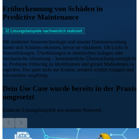
Früherkennung von Schäden in
Predictive Maintenance
32 Lösungsbeispiele nachweislich realisiert
Mit moderner Sensortechnologie und smarter Datenauswertung
lassen sich Schäden erkennen, bevor sie eskalieren. Ob Lecks in
Wasserleitungen, Überhitzungen in elektrischen Anlagen oder
mechanische Abnutzung – kontinuierliche Überwachung ermöglicht
es, Probleme frühzeitig zu identifizieren und gezielt Maßnahmen zu
ergreifen. Das spart nicht nur Kosten, sondern schützt Anlagen und
Infrastruktur langfristig.
Dein Use Case wurde bereits in der Praxis
umgesetzt
Entdecke Lösungsbeispiele aus unserem Netzwerk