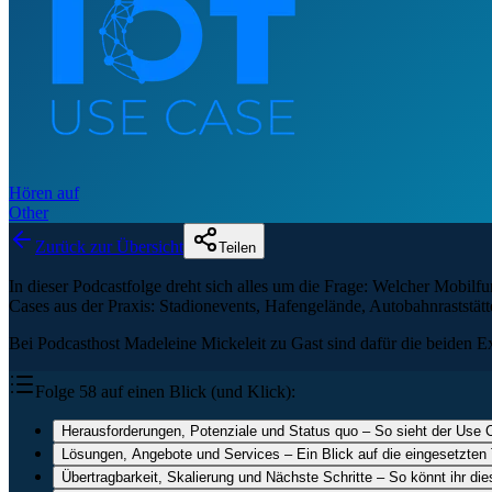
Hören auf
Other
Zurück zur Übersicht
Teilen
In dieser Podcastfolge dreht sich alles um die Frage: Welcher Mobilfu
Cases aus der Praxis: Stadionevents, Hafengelände, Autobahnraststät
Bei Podcasthost Madeleine Mickeleit zu Gast sind dafür die beiden E
Folge 58 auf einen Blick (und Klick):
Herausforderungen, Potenziale und Status quo – So sieht der Use C
Lösungen, Angebote und Services – Ein Blick auf die eingesetzten
Übertragbarkeit, Skalierung und Nächste Schritte – So könnt ihr d