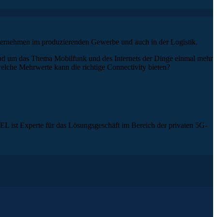
Unternehmen im produzierenden Gewerbe und auch in der Logistik.
nd um das Thema Mobilfunk und des Internets der Dinge einmal mehr
lche Mehrwerte kann die richtige Connectivity bieten?
TEL ist Experte für das Lösungsgeschäft im Bereich der privaten 5G-