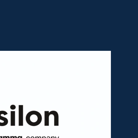
elecommunications GmbH und mache das in der Telekommunikation bereit
n Ausflug ins Fernsehgeschäft gemacht, ins Marketing; auch Sozialpädago
 800 Partner, welche bundesweit den deutschen Mittelstand zu allen Te
 IoT gibt, und die Marke Fusion IoT aufgelegt, um genau diese Bedarf
d noch ein paar anderen Partnern die Kompetenzcenter für Deutschland
n der Telekommunikation im Mittelstand sehr erfolgreich mit uns unterw
ekt vor Ort betreut und bedient.
tal für den Mittelstand, alles rund um Mobilfunk, oder?
 bei dem sich Kunden aus dem Mittelstand aber auch Vertriebspartner üb
zzwords klar und transparent erklärt.
ich das Wort gleich mal an dich. Magst du dich auch kurz vorstellen un
Vertrieb und Marketing, speziell für das ganze Projektgeschäft. Sprich, 