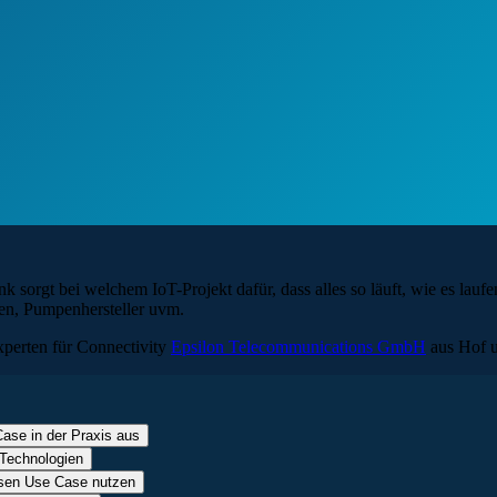
nk sorgt bei welchem IoT-Projekt dafür, dass alles so läuft, wie es lau
ten, Pumpenhersteller uvm.
xperten für Connectivity
Epsilon Telecommunications GmbH
aus Hof 
ase in der Praxis aus
 Technologien
iesen Use Case nutzen