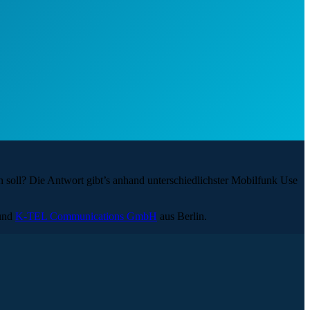
fen soll? Die Antwort gibt’s anhand unterschiedlichster Mobilfunk Use
und
K-TEL Communications GmbH
aus Berlin.