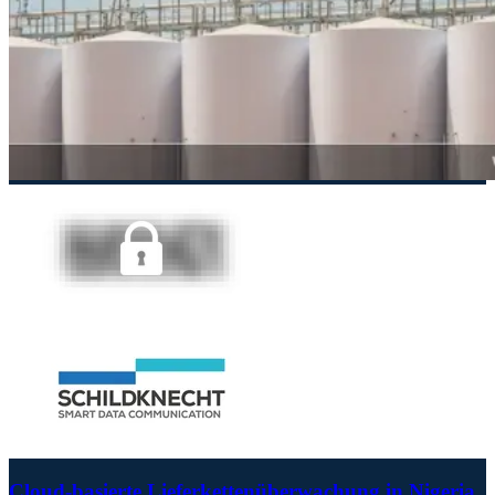
Cloud-basierte Lieferkettenüberwachung in Nigeria