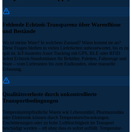
Fehlende Echtzeit-Transparenz über Warenflüsse
und Bestände
Wo ist meine Ware? In welchem Zustand? Wann kommt sie an?
Diese Fragen bleiben in vielen Lieferketten unbeantwortet, bis es zu
spät ist. IoT-basiertes Asset Tracking mit GPS, BLE oder RFID
liefert Echtzeit-Standortdaten für Behälter, Paletten, Fahrzeuge und
Ware – vom Lieferanten bis zum Endkunden, ohne manuelle
Erfassung.
Qualitätsverluste durch unkontrollierte
Transportbedingungen
Temperaturempfindliche Waren wie Lebensmittel, Pharmazeutika
oder Elektronik können durch Temperaturschwankungen,
Erschütterungen oder zu hohe Luftfeuchtigkeit im Transport
beschädigt werden – oft ohne dass es sofort auffällt. Temperatur-