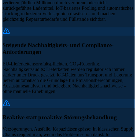
verlieren jährlich Millionen durch verlorene oder nicht
zurückgeführte Lademittel. IoT-basiertes Pooling und automatisches
Tracking reduzieren Verlustquoten drastisch – und machen
gleichzeitig Reparaturbedarfe und Füllstände sichtbar.
Steigende Nachhaltigkeits- und Compliance-
Anforderungen
EU-Lieferkettensorgfaltspflichten, CO₂-Reporting,
Nachhaltigkeitsaudits: Lieferketten werden regulatorisch immer
stärker unter Druck gesetzt. IoT-Daten aus Transport und Lagerung
liefern automatisch die Grundlage für Emissionsberechnungen,
Auslastungsanalysen und belegbare Nachhaltigkeitsnachweise –
ohne manuelle Erhebungen.
Reaktive statt proaktive Störungsbehandlung
Verzögerungen, Ausfälle, Kapazitätsengpässe: In klassischen Supply
Chains reagiert man, wenn das Problem schon da ist. IoT-