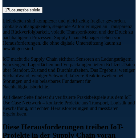
17
Lösungsbeispiele
Lieferketten sind komplexer und gleichzeitig fragiler geworden.
Globale Abhängigkeiten, steigende Anforderungen an Transparenz
und Rückverfolgbarkeit, volatile Transportkosten und der Druck zu
nachhaltigeren Prozessen: Supply Chain Manager stehen vor
Herausforderungen, die ohne digitale Unterstützung kaum zu
bewältigen sind.
IoT macht die Supply Chain sichtbar. Sensoren an Ladungsträgern,
Fahrzeugen, Lagerflächen und Verpackungen liefern Echtzeit-Daten
über Standort, Zustand und Durchlaufzeiten. Das Ergebnis: weniger
Suchaufwand, weniger Schwund, kürzere Reaktionszeiten bei
Störungen und ein belastbares Fundament für
Nachhaltigkeitsberichte.
Auf dieser Seite findest du verifizierte Praxisbeispiele aus dem IoT
Use Case Netzwerk – konkrete Projekte aus Transport, Logistik und
Beschaffung, mit echten Herausforderungen und messbaren
Ergebnissen.
Diese Herausforderungen treiben IoT-
Projekte in der Supply Chain voran