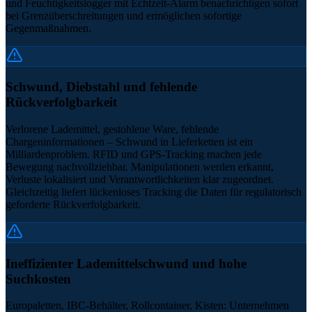
und Feuchtigkeitslogger mit Echtzeit-Alarm benachrichtigen sofort
bei Grenzüberschreitungen und ermöglichen sofortige
Gegenmaßnahmen.
Schwund, Diebstahl und fehlende
Rückverfolgbarkeit
Verlorene Lademittel, gestohlene Ware, fehlende
Chargeninformationen – Schwund in Lieferketten ist ein
Milliardenproblem. RFID und GPS-Tracking machen jede
Bewegung nachvollziehbar. Manipulationen werden erkannt,
Verluste lokalisiert und Verantwortlichkeiten klar zugeordnet.
Gleichzeitig liefert lückenloses Tracking die Daten für regulatorisch
geforderte Rückverfolgbarkeit.
Ineffizienter Lademittelschwund und hohe
Suchkosten
Europaletten, IBC-Behälter, Rollcontainer, Kisten: Unternehmen