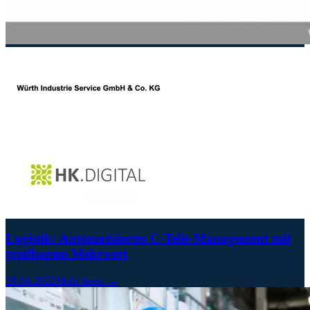
Logistik: Automatisiertes C-Teile-Management mit
greifbarem Mehrwert
28.04.2022
Mehr lesen →