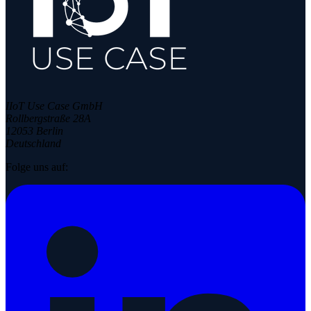
IIoT Use Case GmbH
Rollbergstraße 28A
12053 Berlin
Deutschland
Folge uns auf: