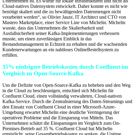
Unternehmen ist. Es wurde für lokale Infrastrukturen und nicht als
Cloud-natives Datensystem entwickelt. Daher konnte es nicht wie
benötigt skaliert und die zu bewältigenden Datenmengen nicht
verarbeitet werden“, so Olivier Jauze, IT Architect und CTO von
Mastero Marketplace, einer Service Line von Michelin. Michelin
wusste, dass das Unternehmen die Skalierbarkeit und
Ausfallsicherheit seiner Kafka-Implementierungen verbessern
musste, um einen zuverlässigen Einblick in das
Bestandsmanagement in Echtzeit zu erhalten und die wachsenden
Kundenerwartungen an ein nahtloses OnlineBestellsystem zu
erfüllen.
35% niedrigere Betriebskosten durch Confluent im
Vergleich zu Open-Source-Kafka
Um die Defizite von Open-Source-Kafka zu beheben und den Weg
in die Cloud zu beschleunigen, entschied sich Michelin für
Confluent Cloud, einen vollständig verwalteten, Cloud-nativen
Kafka-Service. Durch die Zentralisierung des Daten-Streamings und
den Einsatz von Confluent Cloud in einer Microsoft-Azure-
Umgebung erwartet Michelin eine deutliche Verringerung der
operativen Probleme und die Einsparung von Mitteln. Das
Unternehmen schätzt die Einsparungen im Vergleich zum On-
Premises-Betrieb auf 35 %. Confluent Cloud hat Michelin
ermöglicht, seine Gesamtbetriebskosten zu senken, die Uptime