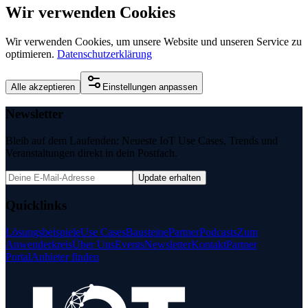
Wir verwenden Cookies
Wir verwenden Cookies, um unsere Website und unseren Service zu
optimieren.
Datenschutzerklärung
Alle akzeptieren
Einstellungen anpassen
Newsletter
Bleib auf dem Laufenden: Neueste IoT Use Cases, Trends und
Veranstaltungen direkt in dein Postfach.
Update erhalten
Quicklinks
Lösungsbeispiele
Use Cases
Bausteine
Partner
Podcasts
Zum
Anwenderkreis
Über Uns
Events
Newsletter
Kontakt
Partner
Portal
Anbieter finden