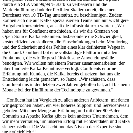
durch ein SLA von 99,99 % stark zu verbessern und die
Markteinführung dank der flexiblen Skalierbarkeit, die einen
Durchsatz von 10 TB/Tag unterstützt, zu beschleunigen. Zudem
können sich die auf Kafka spezialisierten Teams nun auf wichtigere
Aufgaben konzentrieren, anstatt die Infrastruktur zu warten. „Wir
haben uns für Confluent entschieden, als wir die Grenzen von
Open-Source-Kafka erkannten. Insbesondere die Schwierigkeit,
kosteneffizient zu skalieren, die Einschränkungen beim Monitoring
und der Sicherheit und das Fehlen eines klar definierten Weges in
die Cloud. Confluent bot eine vollständige Plattform mit allen
Funktionen, die wir für geschäftskritische Anwendungsfälle
benötigten. Wir wollten mit einem Partner zusammenarbeiten, der
über fundierte Kafka-Kenntnisse verfügt. Confluents enorme
Erfahrung mit Kunden, die Kafka bereits einsetzen, hat uns die
Entscheidung leicht gemacht“, so Jauze. „Wir schätzen, dass
Confluent uns in den letzten zwei Jahren geholfen hat, acht bis neun
Monate bei der Einführung der Technologie zu gewinnen.“
„
„Confluent hat im Vergleich zu allen anderen Anbietern, mit denen
wir gesprochen haben, ein viel höheres Support- und Serviceniveau
geboten. Mit einer Menge an Erfahrung und mit über 80 % der
Commits zu Apache Kafka gibt es kein anderes Unternehmen, dem
wir mehr vertrauen, um unseren Erfolg mit Echtzeitdaten und Kafka
sicherzustellen. Die Weitsicht und das Niveau der Expertise sind
unvergleichlich.”
"