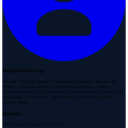
Begriffserklärung
Internet of Things, kurz IoT, bedeutet auf Deutsch „Internet der
Dinge". Was sich dahinter verbirgt ist weitreichend – daher
übersetzen wir die Begriffe aus der Industrie hier in die Praxis. Wie
auch immer du es nennst – hier findest du es ohne Buzzword-
Bullshit-Bingo.
Kontakt
Wir freuen uns, von dir zu hören!