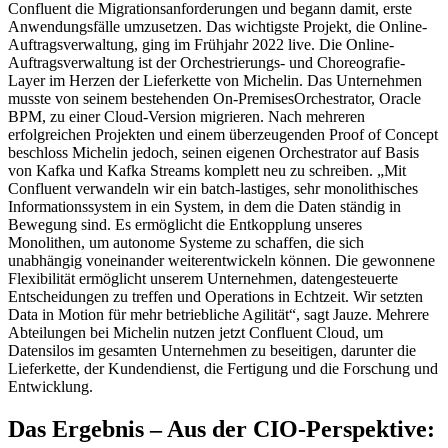
Confluent die Migrationsanforderungen und begann damit, erste
Anwendungsfälle umzusetzen. Das wichtigste Projekt, die Online-
Auftragsverwaltung, ging im Frühjahr 2022 live. Die Online-
Auftragsverwaltung ist der Orchestrierungs- und Choreografie-
Layer im Herzen der Lieferkette von Michelin. Das Unternehmen
musste von seinem bestehenden On-PremisesOrchestrator, Oracle
BPM, zu einer Cloud-Version migrieren. Nach mehreren
erfolgreichen Projekten und einem überzeugenden Proof of Concept
beschloss Michelin jedoch, seinen eigenen Orchestrator auf Basis
von Kafka und Kafka Streams komplett neu zu schreiben. „Mit
Confluent verwandeln wir ein batch-lastiges, sehr monolithisches
Informationssystem in ein System, in dem die Daten ständig in
Bewegung sind. Es ermöglicht die Entkopplung unseres
Monolithen, um autonome Systeme zu schaffen, die sich
unabhängig voneinander weiterentwickeln können. Die gewonnene
Flexibilität ermöglicht unserem Unternehmen, datengesteuerte
Entscheidungen zu treffen und Operations in Echtzeit. Wir setzten
Data in Motion für mehr betriebliche Agilität“, sagt Jauze. Mehrere
Abteilungen bei Michelin nutzen jetzt Confluent Cloud, um
Datensilos im gesamten Unternehmen zu beseitigen, darunter die
Lieferkette, der Kundendienst, die Fertigung und die Forschung und
Entwicklung.
Das Ergebnis – Aus der CIO-Perspektive: