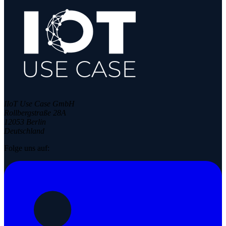
IIoT Use Case GmbH
Rollbergstraße 28A
12053 Berlin
Deutschland
Folge uns auf: