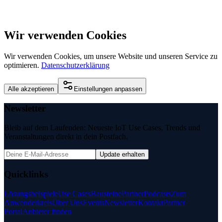
Wir verwenden Cookies
Wir verwenden Cookies, um unsere Website und unseren Service zu
optimieren.
Datenschutzerklärung
Alle akzeptieren
Einstellungen anpassen
Newsletter
Bleib auf dem Laufenden: Neueste IoT Use Cases, Trends und
Veranstaltungen direkt in dein Postfach.
Update erhalten
Quicklinks
Lösungsbeispiele
Use Cases
Bausteine
Partner
Podcasts
Zum
Anwenderkreis
Über Uns
Events
Newsletter
Kontakt
Partner
Portal
Anbieter finden