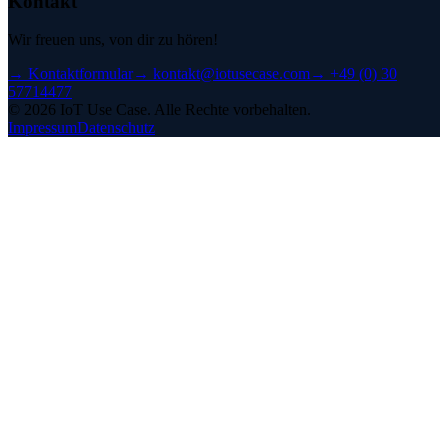
Kontakt
Wir freuen uns, von dir zu hören!
→
Kontaktformular
→
kontakt@iotusecase.com
→
+49 (0) 30
57714477
©
2026
IoT Use Case.
Alle Rechte vorbehalten.
Impressum
Datenschutz