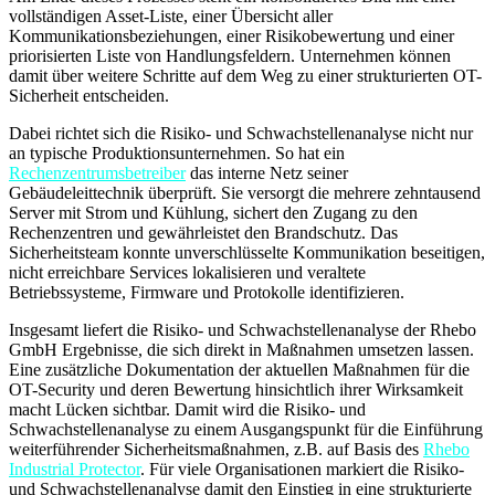
vollständigen Asset-Liste, einer Übersicht aller
Kommunikationsbeziehungen, einer Risikobewertung und einer
priorisierten Liste von Handlungsfeldern. Unternehmen können
damit über weitere Schritte auf dem Weg zu einer strukturierten OT-
Sicherheit entscheiden.
Dabei richtet sich die Risiko- und Schwachstellenanalyse nicht nur
an typische Produktionsunternehmen. So hat ein
Rechenzentrumsbetreiber
das interne Netz seiner
Gebäudeleittechnik überprüft. Sie versorgt die mehrere zehntausend
Server mit Strom und Kühlung, sichert den Zugang zu den
Rechenzentren und gewährleistet den Brandschutz. Das
Sicherheitsteam konnte unverschlüsselte Kommunikation beseitigen,
nicht erreichbare Services lokalisieren und veraltete
Betriebssysteme, Firmware und Protokolle identifizieren.
Insgesamt liefert die Risiko- und Schwachstellenanalyse der Rhebo
GmbH Ergebnisse, die sich direkt in Maßnahmen umsetzen lassen.
Eine zusätzliche Dokumentation der aktuellen Maßnahmen für die
OT-Security und deren Bewertung hinsichtlich ihrer Wirksamkeit
macht Lücken sichtbar. Damit wird die Risiko- und
Schwachstellenanalyse zu einem Ausgangspunkt für die Einführung
weiterführender Sicherheitsmaßnahmen, z.B. auf Basis des
Rhebo
Industrial Protector
. Für viele Organisationen markiert die Risiko-
und Schwachstellenanalyse damit den Einstieg in eine strukturierte