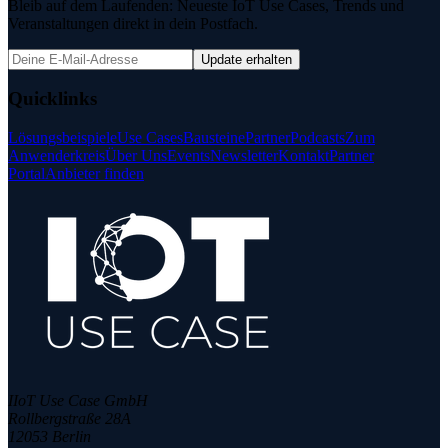
Bleib auf dem Laufenden: Neueste IoT Use Cases, Trends und
Veranstaltungen direkt in dein Postfach.
Update erhalten
Quicklinks
Lösungsbeispiele
Use Cases
Bausteine
Partner
Podcasts
Zum
Anwenderkreis
Über Uns
Events
Newsletter
Kontakt
Partner
Portal
Anbieter finden
IIoT Use Case GmbH
Rollbergstraße 28A
12053 Berlin