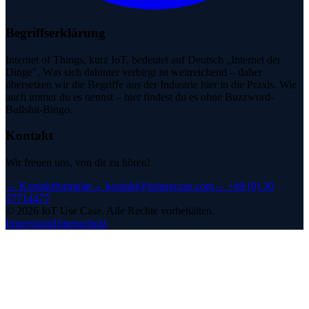
Begriffserklärung
Internet of Things, kurz IoT, bedeutet auf Deutsch „Internet der
Dinge". Was sich dahinter verbirgt ist weitreichend – daher
übersetzen wir die Begriffe aus der Industrie hier in die Praxis. Wie
auch immer du es nennst – hier findest du es ohne Buzzword-
Bullshit-Bingo.
Kontakt
Wir freuen uns, von dir zu hören!
→
Kontaktformular
→
kontakt@iotusecase.com
→
+49 (0) 30
57714477
©
2026
IoT Use Case.
Alle Rechte vorbehalten.
Impressum
Datenschutz