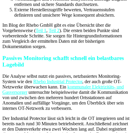
entfernen und sichere Standards durchsetzen.
Externe Herstellerzugriffe bewerten, Vertrauensstufen
definieren und unsichere Wege konsequent absichern.
Im Blog der Rhebo GmbH gibt es eine Übersicht über die
Vorgehensweise (
Teil 1
,
Teil 2
). Die ersten beiden Punkte sind
vorbereitende Schritte. Sie sorgen für Hintergrundinformationen
zum Vergleich der ermittelten Daten mit der bisherigen
Dokumentation sorgen.
Passives Monitoring schafft schnell ein belastbares
Lagebild
Die Analyse selbst nutzt ein passives, netzbasiertes Monitoring-
System wie den
Rhebo Industrial Protector
, der auch große OT-
Netzwerke überwachen kann. Ein
kommunaler Elektrizitäts- und
Gasversorger
untersuchte beispielsweise damit die Kommunikation
von und zwischen den mehreren hundert Ortsstationen auf
Anomalien und auffällige Vorgänge, um den Überblick über sein
internes OT-Netzwerk zu verbessern.
Der Industrial Protector lässt sich leicht in die OT integrieren und ist
bereits nach rund 30 Minuten betriebsbereit. Anschließend zeichnet
er den Datenverkehr etwa zwei Wochen lang auf. Dabei registriert