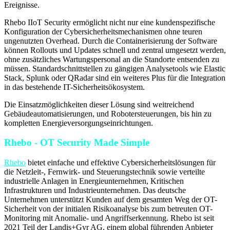
Ereignisse.
Rhebo IIoT Security ermöglicht nicht nur eine kundenspezifische
Konfiguration der Cybersicherheitsmechanismen ohne teuren
ungenutzten Overhead. Durch die Containerisierung der Software
können Rollouts und Updates schnell und zentral umgesetzt werden,
ohne zusätzliches Wartungspersonal an die Standorte entsenden zu
müssen. Standardschnittstellen zu gängigen Analysetools wie Elastic
Stack, Splunk oder QRadar sind ein weiteres Plus für die Integration
in das bestehende IT-Sicherheitsökosystem.
Die Einsatzmöglichkeiten dieser Lösung sind weitreichend
Gebäudeautomatisierungen, und Robotersteuerungen, bis hin zu
kompletten Energieversorgungseinrichtungen.
Rhebo - OT Security Made Simple
Rhebo
bietet einfache und effektive Cybersicherheitslösungen für
die Netzleit-, Fernwirk- und Steuerungstechnik sowie verteilte
industrielle Anlagen in Energieunternehmen, Kritischen
Infrastrukturen und Industrieunternehmen. Das deutsche
Unternehmen unterstützt Kunden auf dem gesamten Weg der OT-
Sicherheit von der initialen Risikoanalyse bis zum betreuten OT-
Monitoring mit Anomalie- und Angriffserkennung. Rhebo ist seit
2021 Teil der Landis+Gyr AG, einem global führenden Anbieter