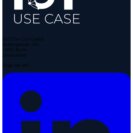
IIoT Use Case GmbH
Rollbergstraße 28A
12053 Berlin
Deutschland
Folge uns auf: