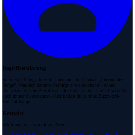
Begriffserklärung
Internet of Things, kurz IoT, bedeutet auf Deutsch „Internet der
Dinge". Was sich dahinter verbirgt ist weitreichend – daher
übersetzen wir die Begriffe aus der Industrie hier in die Praxis. Wie
auch immer du es nennst – hier findest du es ohne Buzzword-
Bullshit-Bingo.
Kontakt
Wir freuen uns, von dir zu hören!
→
Kontaktformular
→
kontakt@iotusecase.com
→
+49 (0) 30