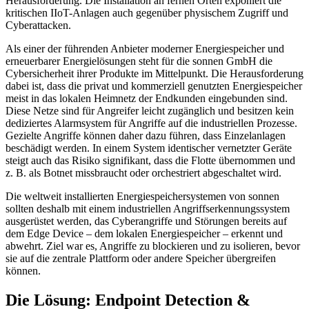
Herausforderung. Die Installation an fernen Orten exponiert die
kritischen IIoT-Anlagen auch gegenüber physischem Zugriff und
Cyberattacken.
Als einer der führenden Anbieter moderner Energiespeicher und
erneuerbarer Energielösungen steht für die sonnen GmbH die
Cybersicherheit ihrer Produkte im Mittelpunkt. Die Herausforderung
dabei ist, dass die privat und kommerziell genutzten Energiespeicher
meist in das lokalen Heimnetz der Endkunden eingebunden sind.
Diese Netze sind für Angreifer leicht zugänglich und besitzen kein
dediziertes Alarmsystem für Angriffe auf die industriellen Prozesse.
Gezielte Angriffe können daher dazu führen, dass Einzelanlagen
beschädigt werden. In einem System identischer vernetzter Geräte
steigt auch das Risiko signifikant, dass die Flotte übernommen und
z. B. als Botnet missbraucht oder orchestriert abgeschaltet wird.
Die weltweit installierten Energiespeichersystemen von sonnen
sollten deshalb mit einem industriellen Angriffserkennungssystem
ausgerüstet werden, das Cyberangriffe und Störungen bereits auf
dem Edge Device – dem lokalen Energiespeicher – erkennt und
abwehrt. Ziel war es, Angriffe zu blockieren und zu isolieren, bevor
sie auf die zentrale Plattform oder andere Speicher übergreifen
können.
Die Lösung: Endpoint Detection &