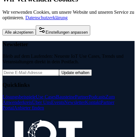
Wir verwenden Cookies, um unsere Website und unseren Service zu
optimieren.
Datenschutzerklärung
Alle akzeptieren
Einstellungen anpassen
Newsletter
Bleib auf dem Laufenden: Neueste IoT Use Cases, Trends und
Veranstaltungen direkt in dein Postfach.
Update erhalten
Quicklinks
Lösungsbeispiele
Use Cases
Bausteine
Partner
Podcasts
Zum
Anwenderkreis
Über Uns
Events
Newsletter
Kontakt
Partner
Portal
Anbieter finden