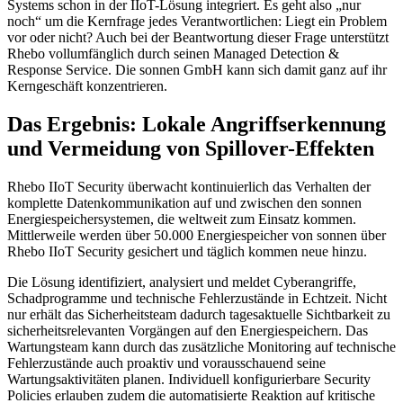
Systems schon in der IIoT-Lösung integriert. Es geht also „nur
noch“ um die Kernfrage jedes Verantwortlichen: Liegt ein Problem
vor oder nicht? Auch bei der Beantwortung dieser Frage unterstützt
Rhebo vollumfänglich durch seinen Managed Detection &
Response Service. Die sonnen GmbH kann sich damit ganz auf ihr
Kerngeschäft konzentrieren.
Das Ergebnis: Lokale Angriffserkennung
und Vermeidung von Spillover-Effekten
Rhebo IIoT Security überwacht kontinuierlich das Verhalten der
komplette Datenkommunikation auf und zwischen den sonnen
Energiespeichersystemen, die weltweit zum Einsatz kommen.
Mittlerweile werden über 50.000 Energiespeicher von sonnen über
Rhebo IIoT Security gesichert und täglich kommen neue hinzu.
Die Lösung identifiziert, analysiert und meldet Cyberangriffe,
Schadprogramme und technische Fehlerzustände in Echtzeit. Nicht
nur erhält das Sicherheitsteam dadurch tagesaktuelle Sichtbarkeit zu
sicherheitsrelevanten Vorgängen auf den Energiespeichern. Das
Wartungsteam kann durch das zusätzliche Monitoring auf technische
Fehlerzustände auch proaktiv und vorausschauend seine
Wartungsaktivitäten planen. Individuell konfigurierbare Security
Policies erlauben zudem die automatisierte Reaktion auf kritische