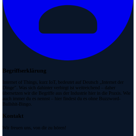
Begriffserklärung
Internet of Things, kurz IoT, bedeutet auf Deutsch „Internet der
Dinge". Was sich dahinter verbirgt ist weitreichend – daher
übersetzen wir die Begriffe aus der Industrie hier in die Praxis. Wie
auch immer du es nennst – hier findest du es ohne Buzzword-
Bullshit-Bingo.
Kontakt
Wir freuen uns, von dir zu hören!