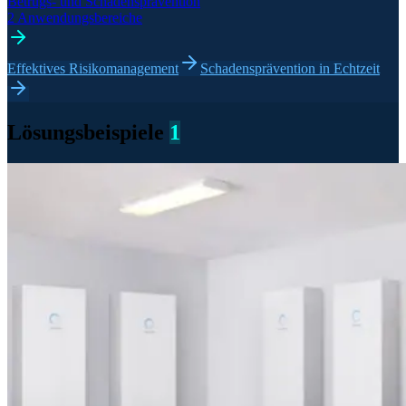
Betrugs- und Schadensprävention
2 Anwendungsbereiche
Effektives Risikomanagement
Schadensprävention in Echtzeit
Lösungsbeispiele
1