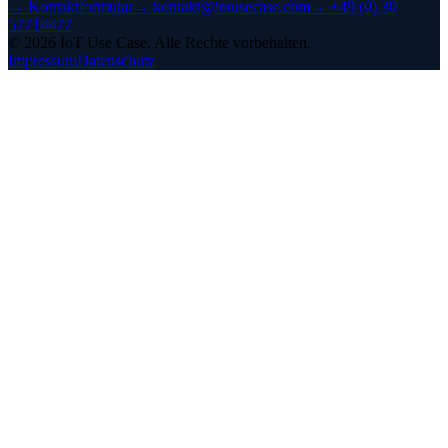
→
Kontaktformular
→
kontakt@iotusecase.com
→
+49 (0) 30
57714477
©
2026
IoT Use Case.
Alle Rechte vorbehalten.
Impressum
Datenschutz