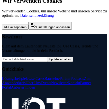
Wir verwenden Cookies
Wir verwenden Cookies, um unsere Website und unseren Service zu
optimieren.
Datenschutzerklärung
Alle akzeptieren
Einstellungen anpassen
Newsletter
Bleib auf dem Laufenden: Neueste IoT Use Cases, Trends und
Veranstaltungen direkt in dein Postfach.
Update erhalten
Quicklinks
Lösungsbeispiele
Use Cases
Bausteine
Partner
Podcasts
Zum
Anwenderkreis
Über Uns
Events
Newsletter
Kontakt
Partner
Portal
Anbieter finden