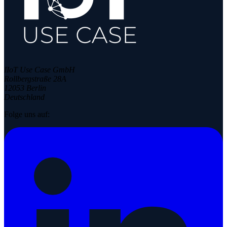
IIoT Use Case GmbH
Rollbergstraße 28A
12053 Berlin
Deutschland
Folge uns auf: