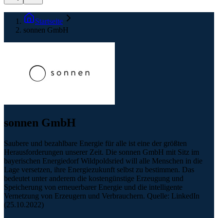
Startseite
sonnen GmbH
sonnen GmbH
Saubere und bezahlbare Energie für alle ist eine der größten
Herausforderungen unserer Zeit. Die sonnen GmbH mit Sitz im
bayerischen Energiedorf Wildpoldsried will alle Menschen in die
Lage versetzen, ihre Energiezukunft selbst zu bestimmen. Das
bedeutet unter anderem die kostengünstige Erzeugung und
Speicherung von erneuerbarer Energie und die intelligente
Vernetzung von Erzeugern und Verbrauchern. Quelle: LinkedIn
(25.10.2022)