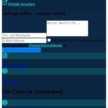
Website besuchen
Anfrage stellen
– sonnen GmbH
Ich stimme der Verarbeitung meiner
Daten gemäß der
Datenschutzerklärung
zu.
Jetzt Kontakt aufnehmen
1
Lösungsbeispiele
3
Use Cases
Use Cases in Anwendung