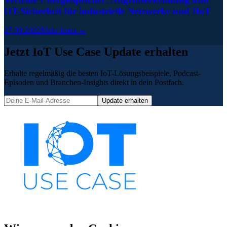
OT-Sicherheit für industrielle Netzwerke und IIoT
27.09.2022
Mehr lesen →
Jetzt IoT Use Case Update erhalten
Erhalte regelmäßig die besten IoT-Lösungsbeispiele, Podcast-
Episoden und Branchen-Insights direkt in dein Postfach.
Update erhalten